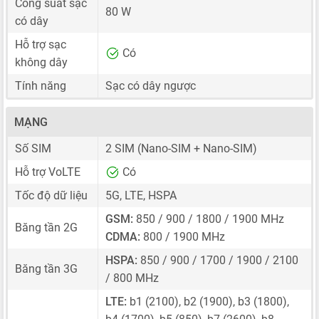
Công suất sạc
80 W
có dây
Hỗ trợ sạc
Có
không dây
Tính năng
Sạc có dây ngược
MẠNG
Số SIM
2 SIM
(Nano-SIM + Nano-SIM)
Hỗ trợ VoLTE
Có
Tốc độ dữ liệu
5G, LTE, HSPA
GSM:
850 / 900 / 1800 / 1900 MHz
Băng tần 2G
CDMA:
800 / 1900 MHz
HSPA:
850 / 900 / 1700 / 1900 / 2100
Băng tần 3G
/ 800 MHz
LTE:
b1 (2100), b2 (1900), b3 (1800),