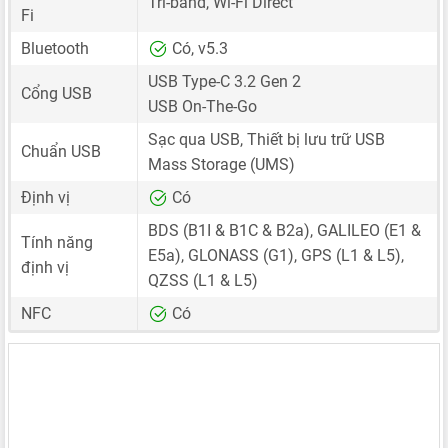
Tri-band, Wi-Fi Direct
Fi
Bluetooth
Có, v5.3
USB Type-C 3.2 Gen 2
Cổng USB
USB On-The-Go
Sạc qua USB, Thiết bị lưu trữ USB
Chuẩn USB
Mass Storage (UMS)
Định vị
Có
BDS (B1I & B1C & B2a), GALILEO (E1 &
Tính năng
E5a), GLONASS (G1), GPS (L1 & L5),
định vị
QZSS (L1 & L5)
NFC
Có