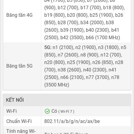
b4 (1700), b5 (850), b7 (2600), b8
(900), b12 (700), b17 (700), b18 (800),
Băng tần 4G
b19 (800), b20 (800), b25 (1900), b26
(850), b28 (700), b34 (2000), b38
(2600), b39 (1900), b40 (2300), b41
(2500), b42 (3500), b66 (1700 MHz)
5G:
n1 (2100), n2 (1900), n3 (1800), n5
(850), n7 (2600), n8 (900), n12 (700),
n20 (800), n25 (1900), n26 (850), n28
Băng tần 5G
(700), n38 (2600), n40 (2300), n41
(2500), n66 (2100), n77 (3700), n78
(3500 MHz)
KẾT NỐI
Wi-Fi
Có
( Wi-Fi 7 )
Chuẩn Wi-Fi
802.11/a/b/g/n/ac/ax/be
Tính năng Wi-