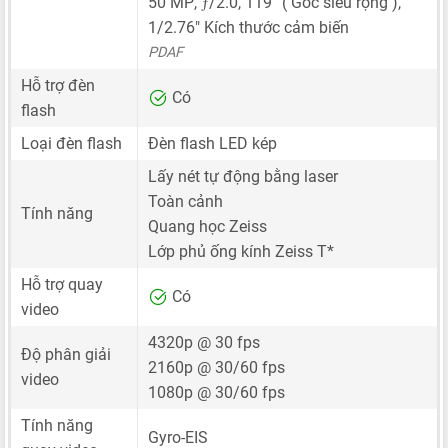
ƒ
50 MP
,
/2.0, 119° ( Góc siêu rộng ),
1/2.76"
Kích thước cảm biến
PDAF
Hỗ trợ đèn
Có
flash
Loại đèn flash
Đèn flash LED kép
Lấy nét tự động bằng laser
Toàn cảnh
Tính năng
Quang học Zeiss
Lớp phủ ống kính Zeiss T*
Hỗ trợ quay
Có
video
4320p @ 30 fps
Độ phân giải
2160p @ 30/60 fps
video
1080p @ 30/60 fps
Tính năng
Gyro-EIS