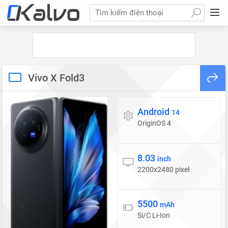
Tìm kiếm điện thoại
Vivo X Fold3
Android
Hệ điều hành
14
OriginOS 4
8.03
Màn hình
inch
2200x2480 pixel
5500
Pin
mAh
Si/C Li-Ion