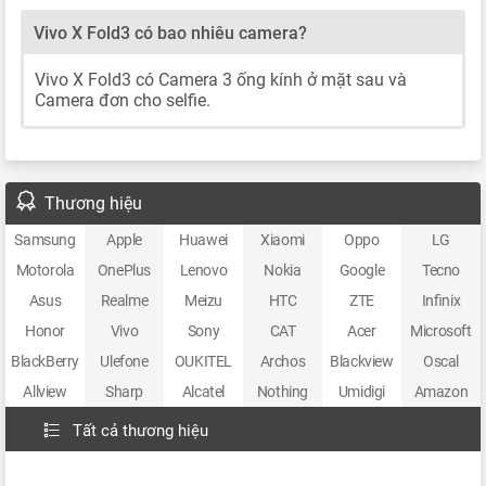
Vivo X Fold3 có bao nhiêu camera?
Vivo X Fold3 có Camera 3 ống kính ở mặt sau và
Camera đơn cho selfie.
Thương hiệu
Samsung
Apple
Huawei
Xiaomi
Oppo
LG
Motorola
OnePlus
Lenovo
Nokia
Google
Tecno
Asus
Realme
Meizu
HTC
ZTE
Infinix
Honor
Vivo
Sony
CAT
Acer
Microsoft
BlackBerry
Ulefone
OUKITEL
Archos
Blackview
Oscal
Allview
Sharp
Alcatel
Nothing
Umidigi
Amazon
Tất cả thương hiệu