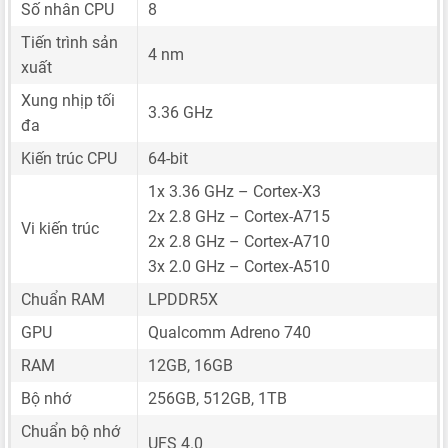
Số nhân CPU
8
Tiến trình sản
4 nm
xuất
Xung nhịp tối
3.36 GHz
đa
Kiến trúc CPU
64-bit
1x 3.36 GHz – Cortex-X3
2x 2.8 GHz – Cortex-A715
Vi kiến trúc
2x 2.8 GHz – Cortex-A710
3x 2.0 GHz – Cortex-A510
Chuẩn RAM
LPDDR5X
GPU
Qualcomm Adreno 740
RAM
12GB, 16GB
Bộ nhớ
256GB, 512GB, 1TB
Chuẩn bộ nhớ
UFS 4.0