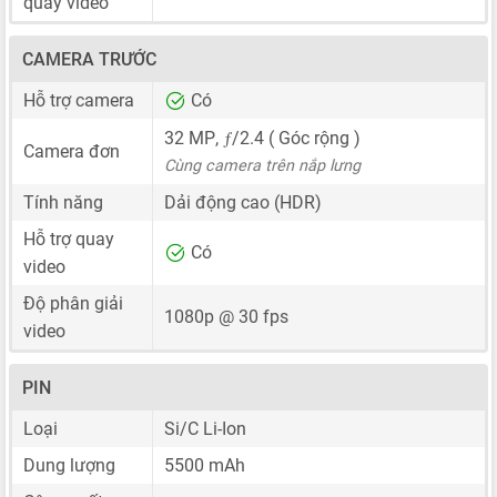
quay video
CAMERA TRƯỚC
Hỗ trợ camera
Có
ƒ
32 MP
,
/2.4 ( Góc rộng )
Camera đơn
Cùng camera trên nắp lưng
Tính năng
Dải động cao (HDR)
Hỗ trợ quay
Có
video
Độ phân giải
1080p @ 30 fps
video
PIN
Loại
Si/C Li-Ion
Dung lượng
5500 mAh