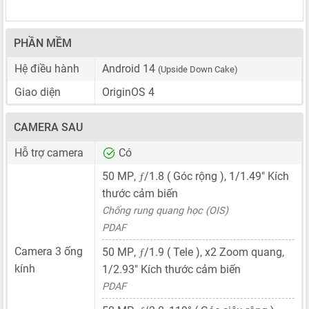
PHẦN MỀM
Hệ điều hành
Android 14
(Upside Down Cake)
Giao diện
OriginOS 4
CAMERA SAU
Hỗ trợ camera
Có
ƒ
50 MP
,
/1.8 ( Góc rộng ),
1/1.49"
Kích
thước cảm biến
Chống rung quang học (OIS)
PDAF
ƒ
Camera 3 ống
50 MP
,
/1.9 ( Tele ), x2 Zoom quang,
kính
1/2.93"
Kích thước cảm biến
PDAF