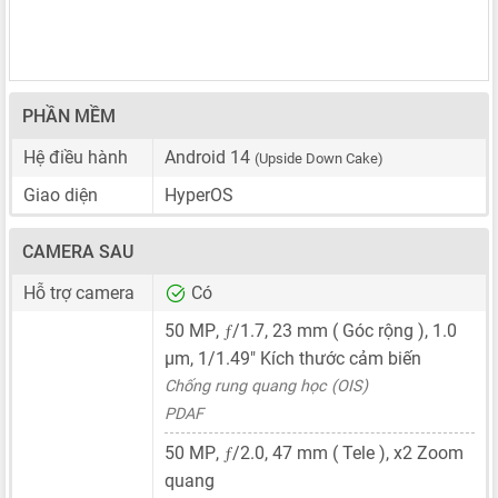
PHẦN MỀM
Hệ điều hành
Android 14
(Upside Down Cake)
Giao diện
HyperOS
CAMERA SAU
Hỗ trợ camera
Có
ƒ
50 MP
,
/1.7,
23 mm
( Góc rộng ),
1.0
μm
,
1/1.49"
Kích thước cảm biến
Chống rung quang học (OIS)
PDAF
ƒ
50 MP
,
/2.0,
47 mm
( Tele ), x2 Zoom
quang