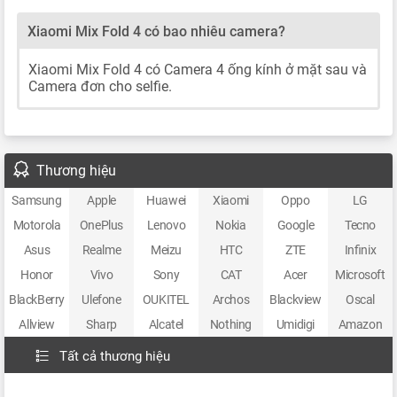
Xiaomi Mix Fold 4 có bao nhiêu camera?
Xiaomi Mix Fold 4 có Camera 4 ống kính ở mặt sau và
Camera đơn cho selfie.
Thương hiệu
Samsung
Apple
Huawei
Xiaomi
Oppo
LG
Motorola
OnePlus
Lenovo
Nokia
Google
Tecno
Asus
Realme
Meizu
HTC
ZTE
Infinix
Honor
Vivo
Sony
CAT
Acer
Microsoft
BlackBerry
Ulefone
OUKITEL
Archos
Blackview
Oscal
Allview
Sharp
Alcatel
Nothing
Umidigi
Amazon
Tất cả thương hiệu