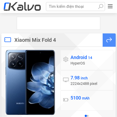
Tìm kiếm điện thoại
Xiaomi Mix Fold 4
Android
Hệ điều hành
14
HyperOS
7.98
Màn hình
inch
2224x2488 pixel
5100
Pin
mAh