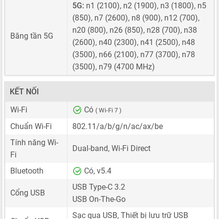
5G:
n1 (2100), n2 (1900), n3 (1800), n5
(850), n7 (2600), n8 (900), n12 (700),
n20 (800), n26 (850), n28 (700), n38
Băng tần 5G
(2600), n40 (2300), n41 (2500), n48
(3500), n66 (2100), n77 (3700), n78
(3500), n79 (4700 MHz)
KẾT NỐI
Wi-Fi
Có
( Wi-Fi 7 )
Chuẩn Wi-Fi
802.11/a/b/g/n/ac/ax/be
Tính năng Wi-
Dual-band, Wi-Fi Direct
Fi
Bluetooth
Có, v5.4
USB Type-C 3.2
Cổng USB
USB On-The-Go
Sạc qua USB, Thiết bị lưu trữ USB