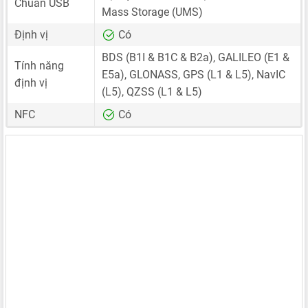
Chuẩn USB
Mass Storage (UMS)
Định vị
Có
BDS (B1I & B1C & B2a), GALILEO (E1 &
Tính năng
E5a), GLONASS, GPS (L1 & L5), NavIC
định vị
(L5), QZSS (L1 & L5)
NFC
Có