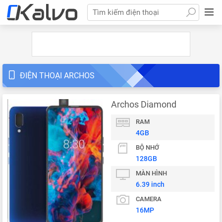
Tìm kiếm điện thoại
ĐIỆN THOẠI ARCHOS
Archos Diamond
RAM
4GB
BỘ NHỚ
128GB
MÀN HÌNH
6.39 inch
CAMERA
16MP