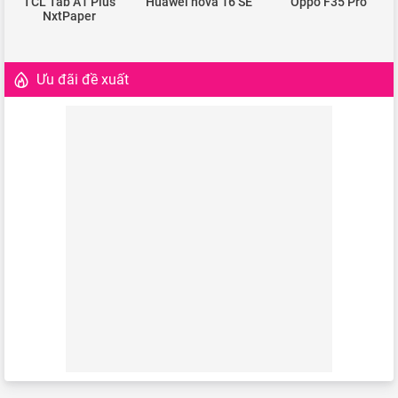
TCL Tab A1 Plus
Huawei nova 16 SE
Oppo F35 Pro
NxtPaper
Ưu đãi đề xuất