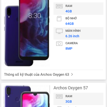
RAM
4GB
BỘ NHỚ
64GB
MÀN HÌNH
6.26 inch
CAMERA
8MP
Thông số kỹ thuật của Archos Oxygen 63
Archos Oxygen 57
RAM
3GB