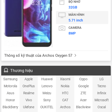
BỘ NHỚ
32GB
MÀN HÌNH
5.71 inch
CAMERA
8MP
Thông số kỹ thuật của Archos Oxygen 57
Thương hiệu
Samsung
Apple
Huawei
Xiaomi
Oppo
LG
Motorola
OnePlus
Lenovo
Nokia
Google
Tecno
Asus
Realme
Meizu
HTC
ZTE
Infinix
Honor
Vivo
Sony
CAT
Acer
Microsoft
BlackBerry
Ulefone
OUKITEL
Archos
Blackview
Oscal