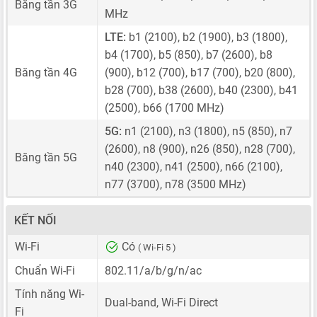
Băng tần 3G
MHz
LTE:
b1 (2100), b2 (1900), b3 (1800),
b4 (1700), b5 (850), b7 (2600), b8
Băng tần 4G
(900), b12 (700), b17 (700), b20 (800),
b28 (700), b38 (2600), b40 (2300), b41
(2500), b66 (1700 MHz)
5G:
n1 (2100), n3 (1800), n5 (850), n7
(2600), n8 (900), n26 (850), n28 (700),
Băng tần 5G
n40 (2300), n41 (2500), n66 (2100),
n77 (3700), n78 (3500 MHz)
KẾT NỐI
Wi-Fi
Có
( Wi-Fi 5 )
Chuẩn Wi-Fi
802.11/a/b/g/n/ac
Tính năng Wi-
Dual-band, Wi-Fi Direct
Fi