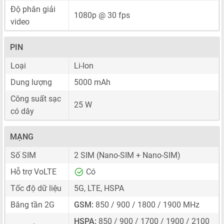
Độ phân giải
1080p @ 30 fps
video
PIN
Loại
Li-Ion
Dung lượng
5000 mAh
Công suất sạc
25 W
có dây
MẠNG
Số SIM
2 SIM
(Nano-SIM + Nano-SIM)
Hỗ trợ VoLTE
Có
Tốc độ dữ liệu
5G, LTE, HSPA
Băng tần 2G
GSM:
850 / 900 / 1800 / 1900 MHz
HSPA:
850 / 900 / 1700 / 1900 / 2100