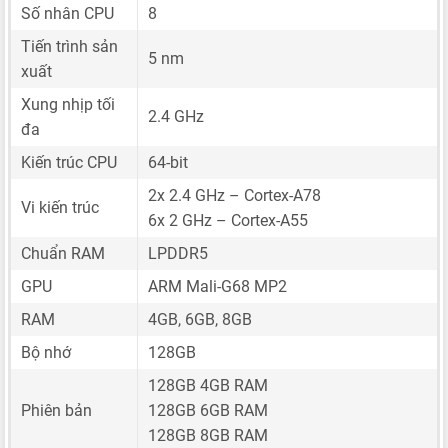
Số nhân CPU
8
Tiến trình sản
5 nm
xuất
Xung nhịp tối
2.4 GHz
đa
Kiến trúc CPU
64-bit
2x 2.4 GHz – Cortex-A78
Vi kiến trúc
6x 2 GHz – Cortex-A55
Chuẩn RAM
LPDDR5
GPU
ARM Mali-G68 MP2
RAM
4GB, 6GB, 8GB
Bộ nhớ
128GB
128GB 4GB RAM
Phiên bản
128GB 6GB RAM
128GB 8GB RAM