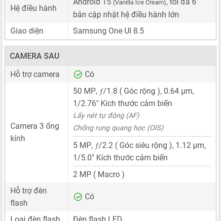
Android 15
, tối đa 6
(Vanilla Ice Cream)
Hệ điều hành
bản cập nhật hệ điều hành lớn
Giao diện
Samsung One UI 8.5
CAMERA SAU
Hỗ trợ camera
Có
ƒ
50 MP
,
/1.8 ( Góc rộng ),
0.64 μm
,
1/2.76"
Kích thước cảm biến
Lấy nét tự động (AF)
Camera 3 ống
Chống rung quang học (OIS)
kính
ƒ
5 MP
,
/2.2 ( Góc siêu rộng ),
1.12 μm
,
1/5.0"
Kích thước cảm biến
2 MP
( Macro )
Hỗ trợ đèn
Có
flash
Loại đèn flash
Đèn flash LED