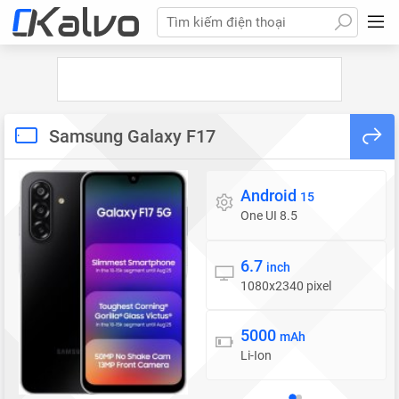
Tìm kiếm điện thoại
Samsung Galaxy F17
Android
Hệ điều hành
15
One UI 8.5
6.7
Màn hình
inch
1080x2340 pixel
5000
Pin
mAh
Li-Ion