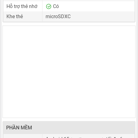
Hỗ trợ thẻ nhớ
Có
Khe thẻ
microSDXC
PHẦN MỀM