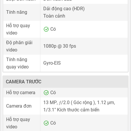
Dải động cao (HDR)
Tính năng
Toàn cảnh
Hỗ trợ quay
Có
video
Độ phân giải
1080p @ 30 fps
video
Tính năng
Gyro-EIS
quay video
CAMERA TRƯỚC
Hỗ trợ camera
Có
ƒ
13 MP
,
/2.0 ( Góc rộng ),
1.12 μm
,
Camera đơn
1/3.1"
Kích thước cảm biến
Hỗ trợ quay
Có
video