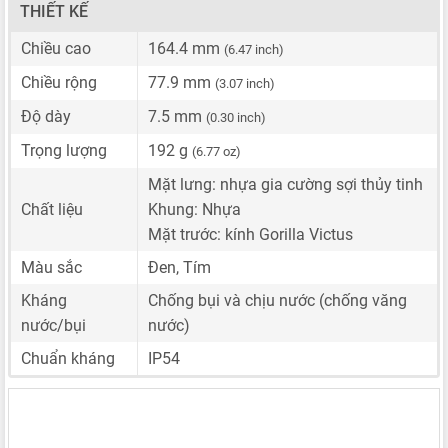
THIẾT KẾ
Chiều cao
164.4 mm
(6.47 inch)
Chiều rộng
77.9 mm
(3.07 inch)
Độ dày
7.5 mm
(0.30 inch)
Trọng lượng
192 g
(6.77 oz)
Mặt lưng: nhựa gia cường sợi thủy tinh
Chất liệu
Khung: Nhựa
Mặt trước: kính Gorilla Victus
Màu sắc
Đen, Tím
Kháng
Chống bụi và chịu nước (chống văng
nước/bụi
nước)
Chuẩn kháng
IP54