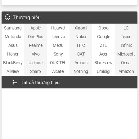
Thương hiệu
Samsung
Apple
Huawei
Xiaomi
Oppo
LG
Motorola
OnePlus
Lenovo
Nokia
Google
Tecno
Asus
Realme
Meizu
HTC
ZTE
Infinix
Honor
Vivo
Sony
CAT
Acer
Microsoft
BlackBerry
Ulefone
OUKITEL
Archos
Blackview
Oscal
Allview
Sharp
Alcatel
Nothing
Umidigi
Amazon
Tất cả thương hiệu