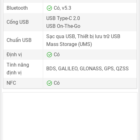
Bluetooth
Có, v5.3
USB Type-C 2.0
Cổng USB
USB On-The-Go
Sạc qua USB, Thiết bị lưu trữ USB
Chuẩn USB
Mass Storage (UMS)
Định vị
Có
Tính năng
BDS, GALILEO, GLONASS, GPS, QZSS
định vị
NFC
Có