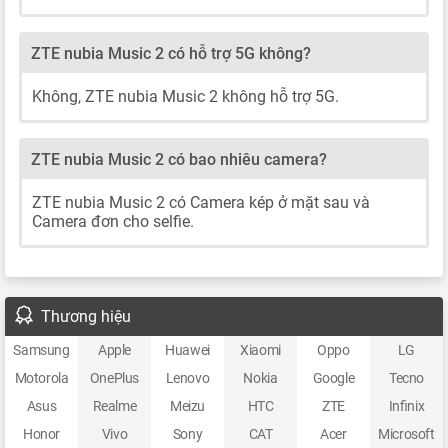
ZTE nubia Music 2 có hỗ trợ 5G không?
Không, ZTE nubia Music 2 không hỗ trợ 5G.
ZTE nubia Music 2 có bao nhiêu camera?
ZTE nubia Music 2 có Camera kép ở mặt sau và
Camera đơn cho selfie.
Thương hiệu
Samsung
Apple
Huawei
Xiaomi
Oppo
LG
Motorola
OnePlus
Lenovo
Nokia
Google
Tecno
Asus
Realme
Meizu
HTC
ZTE
Infinix
Honor
Vivo
Sony
CAT
Acer
Microsoft