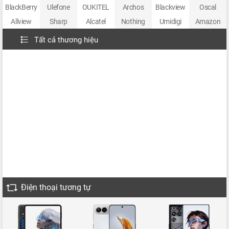
BlackBerry
Ulefone
OUKITEL
Archos
Blackview
Oscal
Allview
Sharp
Alcatel
Nothing
Umidigi
Amazon
Tất cả thương hiệu
Điện thoại tương tự