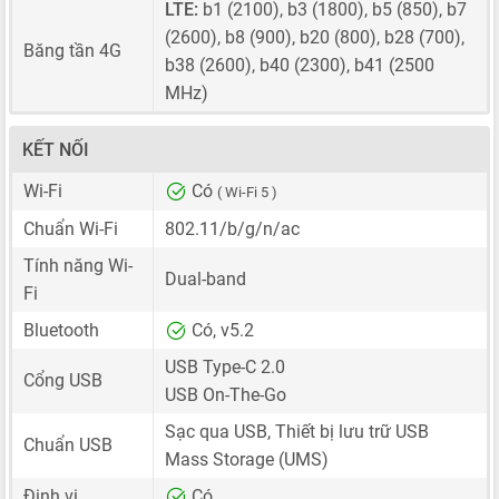
LTE:
b1 (2100), b3 (1800), b5 (850), b7
(2600), b8 (900), b20 (800), b28 (700),
Băng tần 4G
b38 (2600), b40 (2300), b41 (2500
MHz)
KẾT NỐI
Wi-Fi
Có
( Wi-Fi 5 )
Chuẩn Wi-Fi
802.11/b/g/n/ac
Tính năng Wi-
Dual-band
Fi
Bluetooth
Có, v5.2
USB Type-C 2.0
Cổng USB
USB On-The-Go
Sạc qua USB, Thiết bị lưu trữ USB
Chuẩn USB
Mass Storage (UMS)
Định vị
Có