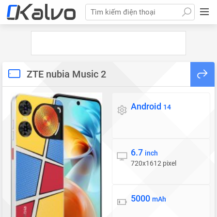
Tìm kiếm điện thoại
ZTE nubia Music 2
Android
Hệ điều hành
14
6.7
Màn hình
inch
720x1612 pixel
5000
Pin
mAh