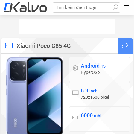
Tìm kiếm điện thoại
Xiaomi Poco C85 4G
Android
Hệ điều hành
15
HyperOS 2
6.9
Màn hình
inch
720x1600 pixel
6000
Pin
mAh