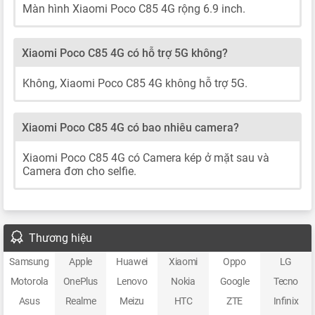
Màn hình Xiaomi Poco C85 4G rộng 6.9 inch.
Xiaomi Poco C85 4G có hỗ trợ 5G không?
Không, Xiaomi Poco C85 4G không hỗ trợ 5G.
Xiaomi Poco C85 4G có bao nhiêu camera?
Xiaomi Poco C85 4G có Camera kép ở mặt sau và
Camera đơn cho selfie.
Thương hiệu
Samsung
Apple
Huawei
Xiaomi
Oppo
LG
Motorola
OnePlus
Lenovo
Nokia
Google
Tecno
Asus
Realme
Meizu
HTC
ZTE
Infinix