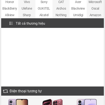
Honor
Vivo
Sony
CAT
Acer
Microsoft
BlackBerry
Ulefone
OUKITEL
Archos
Blackview
Oscal
Allview
Sharp
Alcatel
Nothing
Umidigi
Amazon
Tất cả thương hiệu
Điện thoại tương tự