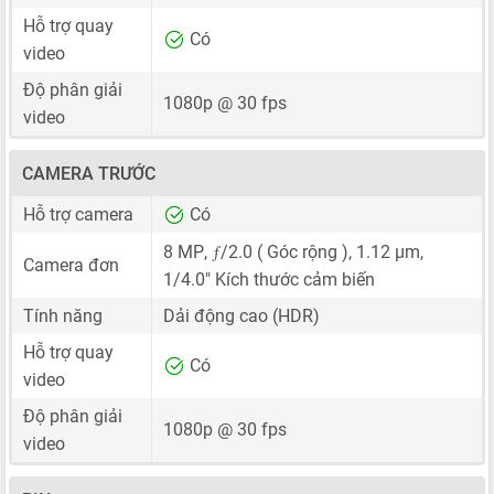
Hỗ trợ quay
Có
video
Độ phân giải
1080p @ 30 fps
video
CAMERA TRƯỚC
Hỗ trợ camera
Có
ƒ
8 MP
,
/2.0 ( Góc rộng ),
1.12 μm
,
Camera đơn
1/4.0"
Kích thước cảm biến
Tính năng
Dải động cao (HDR)
Hỗ trợ quay
Có
video
Độ phân giải
1080p @ 30 fps
video