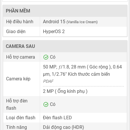
PHẦN MỀM
Hệ điều hành
Android 15
(Vanilla Ice Cream)
Giao diện
HyperOS 2
CAMERA SAU
Hỗ trợ camera
Có
ƒ
50 MP
,
/1.8,
28 mm
( Góc rộng ),
0.64
μm
,
1/2.76"
Kích thước cảm biến
Camera kép
PDAF
2 MP
( Ống kính phụ )
Hỗ trợ đèn
Có
flash
Loại đèn flash
Đèn flash LED
Tính năng
Dải động cao (HDR)