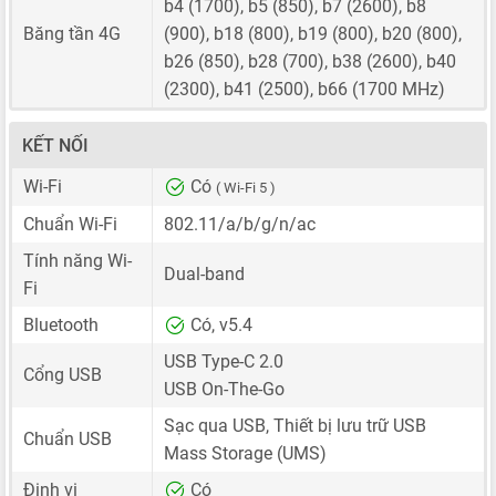
b4 (1700), b5 (850), b7 (2600), b8
Băng tần 4G
(900), b18 (800), b19 (800), b20 (800),
b26 (850), b28 (700), b38 (2600), b40
(2300), b41 (2500), b66 (1700 MHz)
KẾT NỐI
Wi-Fi
Có
( Wi-Fi 5 )
Chuẩn Wi-Fi
802.11/a/b/g/n/ac
Tính năng Wi-
Dual-band
Fi
Bluetooth
Có, v5.4
USB Type-C 2.0
Cổng USB
USB On-The-Go
Sạc qua USB, Thiết bị lưu trữ USB
Chuẩn USB
Mass Storage (UMS)
Định vị
Có