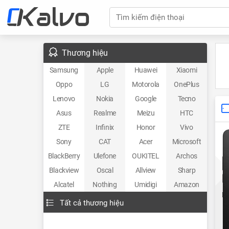
Tìm kiếm điện thoại
Thương hiệu
Samsung
Apple
Huawei
Xiaomi
Oppo
LG
Motorola
OnePlus
Lenovo
Nokia
Google
Tecno
Asus
Realme
Meizu
HTC
ZTE
Infinix
Honor
Vivo
Sony
CAT
Acer
Microsoft
BlackBerry
Ulefone
OUKITEL
Archos
Blackview
Oscal
Allview
Sharp
Alcatel
Nothing
Umidigi
Amazon
Tất cả thương hiệu