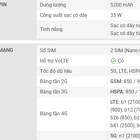
PIN
Dung lượng
5200 mAh
Công suất sạc có dây
33 W
Sạc có dây 
Tính năng
Sạc có dây t
MẠNG
Số SIM
2 SIM
(Nano-
Hỗ trợ VoLTE
Có
Tốc độ dữ liệu
5G, LTE, HSP
Băng tần 2G
GSM:
850 / 9
Băng tần 3G
HSPA:
850 / 
LTE:
b1 (2100)
(900), b12 (7
Băng tần 4G
b26 (850), b2
b41 (2500), 
5G:
n1 (2100),