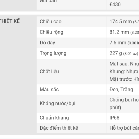
Giá bán
£430
THIẾT KẾ
Chiều cao
174.5 mm
(6.
Chiều rộng
81.2 mm
(3.20
Độ dày
7.6 mm
(0.30 
Trọng lượng
227 g
(8.01 oz)
Mặt sau: Nh
Chất liệu
Khung: Nhựa
Mặt trước: Kí
Màu sắc
Đen, Trắng
Chống bụi ho
Kháng nước/bụi
phút)
Chuẩn kháng
IP68
Đặc điểm thiết kế
Hỗ trợ bút c