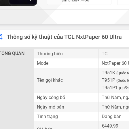
Thông số kỹ thuật của TCL NxtPaper 60 Ultra
TỔNG QUAN
Thương hiệu
TCL
Model
NxtPaper 60 U
T951K
(Quốc t
Tên gọi khác
T951P
(Quốc t
T951P1
(Quốc
Ngày công bố
Thứ Năm, ngà
Ngày mở bán
Thứ Năm, ngà
Tình trạng
Đang bán
€449.99