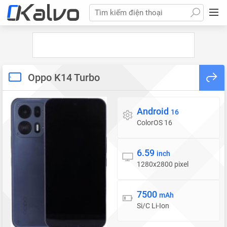
Tìm kiếm điện thoại
Oppo K14 Turbo
Android
Hệ điều hành
16
ColorOS 16
6.59
Màn hình
inch
1280x2800 pixel
7500
Pin
mAh
Si/C Li-Ion