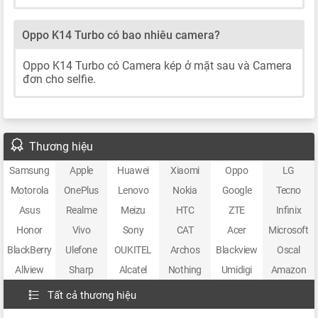
Oppo K14 Turbo có bao nhiêu camera?
Oppo K14 Turbo có Camera kép ở mặt sau và Camera
đơn cho selfie.
Thương hiệu
Samsung
Apple
Huawei
Xiaomi
Oppo
LG
Motorola
OnePlus
Lenovo
Nokia
Google
Tecno
Asus
Realme
Meizu
HTC
ZTE
Infinix
Honor
Vivo
Sony
CAT
Acer
Microsoft
BlackBerry
Ulefone
OUKITEL
Archos
Blackview
Oscal
Allview
Sharp
Alcatel
Nothing
Umidigi
Amazon
Tất cả thương hiệu