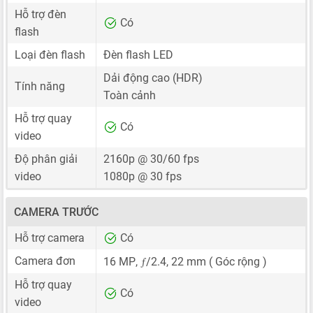
Hỗ trợ đèn
Có
flash
Loại đèn flash
Đèn flash LED
Dải động cao (HDR)
Tính năng
Toàn cảnh
Hỗ trợ quay
Có
video
Độ phân giải
2160p @ 30/60 fps
video
1080p @ 30 fps
CAMERA TRƯỚC
Hỗ trợ camera
Có
ƒ
Camera đơn
16 MP
,
/2.4,
22 mm
( Góc rộng )
Hỗ trợ quay
Có
video