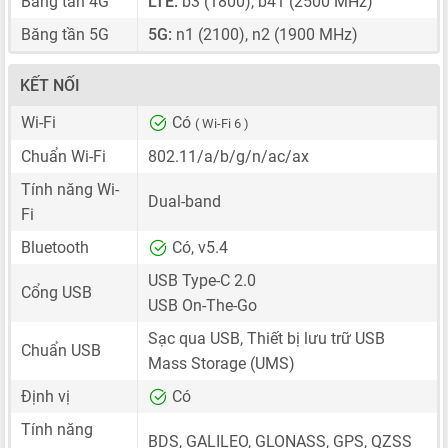
Băng tần 4G
LTE:
b3 (1800), b41 (2500 MHz)
Băng tần 5G
5G:
n1 (2100), n2 (1900 MHz)
KẾT NỐI
Wi-Fi
Có
( Wi-Fi 6 )
Chuẩn Wi-Fi
802.11/a/b/g/n/ac/ax
Tính năng Wi-
Dual-band
Fi
Bluetooth
Có, v5.4
USB Type-C 2.0
Cổng USB
USB On-The-Go
Sạc qua USB, Thiết bị lưu trữ USB
Chuẩn USB
Mass Storage (UMS)
Định vị
Có
Tính năng
BDS, GALILEO, GLONASS, GPS, QZSS