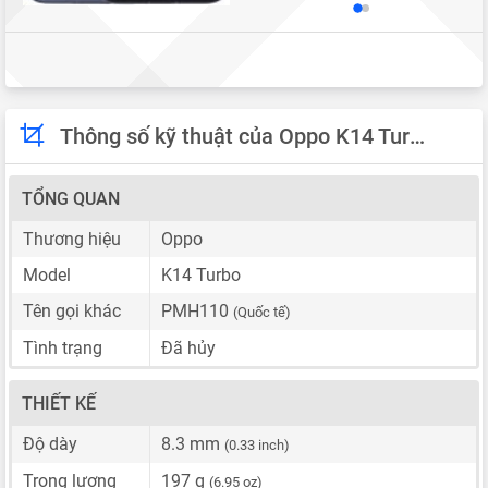
Thông số kỹ thuật của Oppo K14 Turbo
TỔNG QUAN
Thương hiệu
Oppo
Model
K14 Turbo
Tên gọi khác
PMH110
(Quốc tế)
Tình trạng
Đã hủy
THIẾT KẾ
Độ dày
8.3 mm
(0.33 inch)
Trọng lượng
197 g
(6.95 oz)