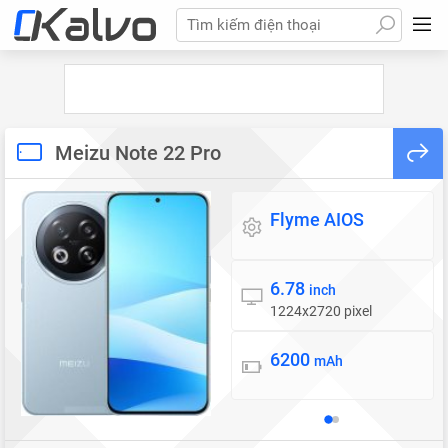
Tìm kiếm điện thoại
Meizu Note 22 Pro
Flyme AIOS
Hệ điều hành
6.78
Màn hình
inch
1224x2720 pixel
6200
Pin
mAh