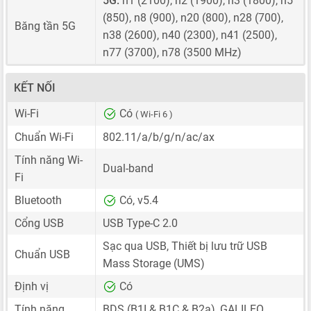
5G:
n1 (2100), n2 (1900), n3 (1800), n5
(850), n8 (900), n20 (800), n28 (700),
Băng tần 5G
n38 (2600), n40 (2300), n41 (2500),
n77 (3700), n78 (3500 MHz)
KẾT NỐI
Wi-Fi
Có
( Wi-Fi 6 )
Chuẩn Wi-Fi
802.11/a/b/g/n/ac/ax
Tính năng Wi-
Dual-band
Fi
Bluetooth
Có, v5.4
Cổng USB
USB Type-C 2.0
Sạc qua USB, Thiết bị lưu trữ USB
Chuẩn USB
Mass Storage (UMS)
Định vị
Có
Tính năng
BDS (B1I & B1C & B2a), GALILEO,