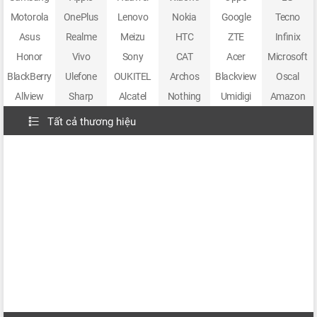
Motorola
OnePlus
Lenovo
Nokia
Google
Tecno
Asus
Realme
Meizu
HTC
ZTE
Infinix
Honor
Vivo
Sony
CAT
Acer
Microsoft
BlackBerry
Ulefone
OUKITEL
Archos
Blackview
Oscal
Allview
Sharp
Alcatel
Nothing
Umidigi
Amazon
Tất cả thương hiệu