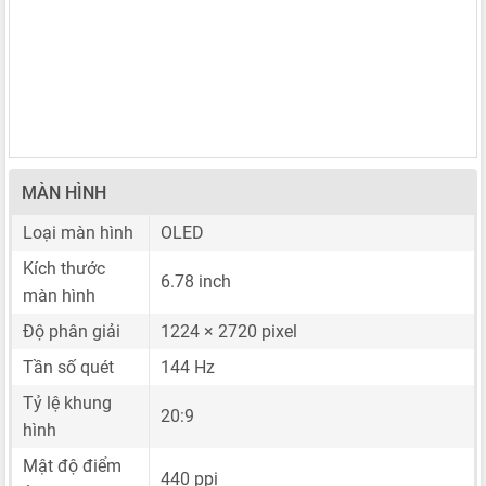
MÀN HÌNH
Loại màn hình
OLED
Kích thước
6.78 inch
màn hình
Độ phân giải
1224 × 2720 pixel
Tần số quét
144 Hz
Tỷ lệ khung
20:9
hình
Mật độ điểm
440 ppi