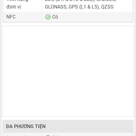
định vị
GLONASS, GPS (L1 & L5), QZSS
NFC
Có
ĐA PHƯƠNG TIỆN