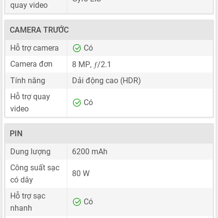
quay video
CAMERA TRƯỚC
Hỗ trợ camera
Có
ƒ
Camera đơn
8 MP
,
/2.1
Tính năng
Dải động cao (HDR)
Hỗ trợ quay
Có
video
PIN
Dung lượng
6200 mAh
Công suất sạc
80 W
có dây
Hỗ trợ sạc
Có
nhanh