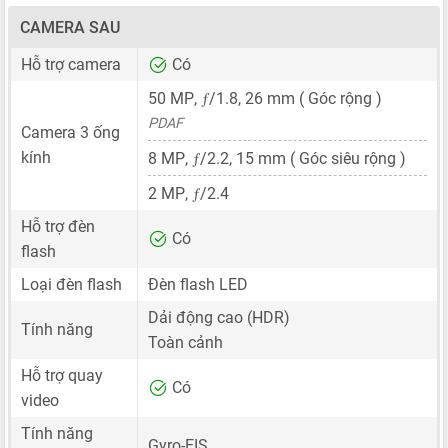
CAMERA SAU
Hỗ trợ camera
Có
ƒ
50 MP
,
/1.8,
26 mm
( Góc rộng )
PDAF
Camera 3 ống
ƒ
kính
8 MP
,
/2.2,
15 mm
( Góc siêu rộng )
ƒ
2 MP
,
/2.4
Hỗ trợ đèn
Có
flash
Loại đèn flash
Đèn flash LED
Dải động cao (HDR)
Tính năng
Toàn cảnh
Hỗ trợ quay
Có
video
Tính năng
Gyro-EIS