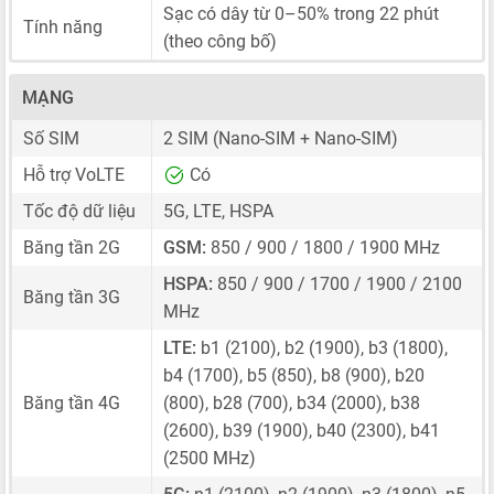
Sạc có dây từ 0–50% trong 22 phút
Tính năng
(theo công bố)
MẠNG
Số SIM
2 SIM
(Nano-SIM + Nano-SIM)
Hỗ trợ VoLTE
Có
Tốc độ dữ liệu
5G, LTE, HSPA
Băng tần 2G
GSM:
850 / 900 / 1800 / 1900 MHz
HSPA:
850 / 900 / 1700 / 1900 / 2100
Băng tần 3G
MHz
LTE:
b1 (2100), b2 (1900), b3 (1800),
b4 (1700), b5 (850), b8 (900), b20
Băng tần 4G
(800), b28 (700), b34 (2000), b38
(2600), b39 (1900), b40 (2300), b41
(2500 MHz)