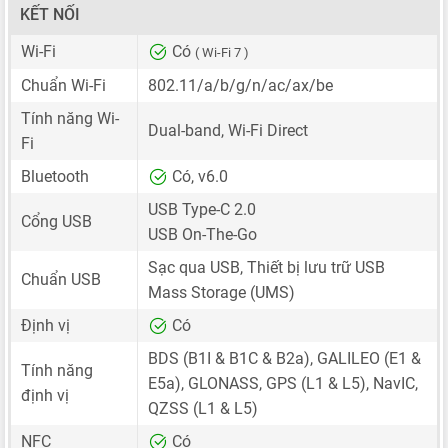
KẾT NỐI
Wi-Fi
Có
( Wi-Fi 7 )
Chuẩn Wi-Fi
802.11/a/b/g/n/ac/ax/be
Tính năng Wi-
Dual-band, Wi-Fi Direct
Fi
Bluetooth
Có, v6.0
USB Type-C 2.0
Cổng USB
USB On-The-Go
Sạc qua USB, Thiết bị lưu trữ USB
Chuẩn USB
Mass Storage (UMS)
Định vị
Có
BDS (B1I & B1C & B2a), GALILEO (E1 &
Tính năng
E5a), GLONASS, GPS (L1 & L5), NavIC,
định vị
QZSS (L1 & L5)
NFC
Có