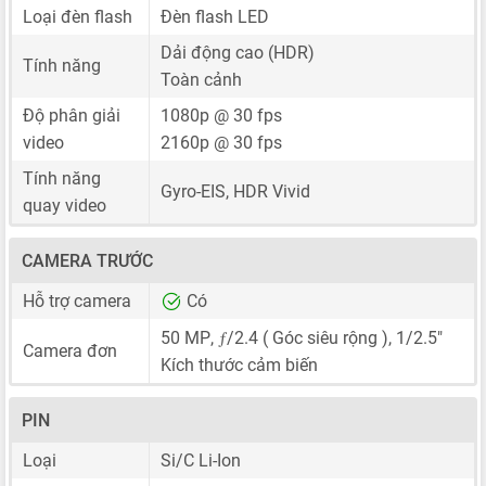
Loại đèn flash
Đèn flash LED
Dải động cao (HDR)
Tính năng
Toàn cảnh
Độ phân giải
1080p @ 30 fps
video
2160p @ 30 fps
Tính năng
Gyro-EIS, HDR Vivid
quay video
CAMERA TRƯỚC
Hỗ trợ camera
Có
ƒ
50 MP
,
/2.4 ( Góc siêu rộng ),
1/2.5"
Camera đơn
Kích thước cảm biến
PIN
Loại
Si/C Li-Ion