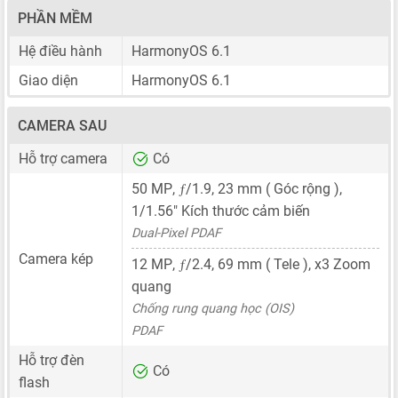
PHẦN MỀM
Hệ điều hành
HarmonyOS 6.1
Giao diện
HarmonyOS 6.1
CAMERA SAU
Hỗ trợ camera
Có
ƒ
50 MP
,
/1.9,
23 mm
( Góc rộng ),
1/1.56"
Kích thước cảm biến
Dual-Pixel PDAF
Camera kép
ƒ
12 MP
,
/2.4,
69 mm
( Tele ), x3 Zoom
quang
Chống rung quang học (OIS)
PDAF
Hỗ trợ đèn
Có
flash