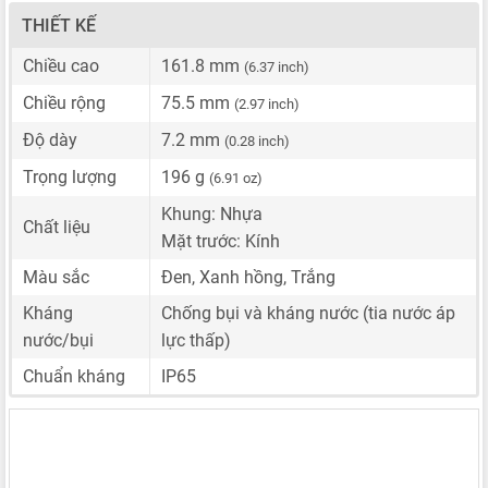
THIẾT KẾ
Chiều cao
161.8 mm
(6.37 inch)
Chiều rộng
75.5 mm
(2.97 inch)
Độ dày
7.2 mm
(0.28 inch)
Trọng lượng
196 g
(6.91 oz)
Khung: Nhựa
Chất liệu
Mặt trước: Kính
Màu sắc
Đen, Xanh hồng, Trắng
Kháng
Chống bụi và kháng nước (tia nước áp
nước/bụi
lực thấp)
Chuẩn kháng
IP65