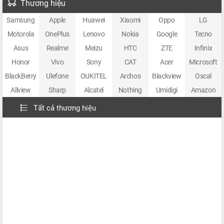
Thương hiệu
Samsung
Apple
Huawei
Xiaomi
Oppo
LG
Motorola
OnePlus
Lenovo
Nokia
Google
Tecno
Asus
Realme
Meizu
HTC
ZTE
Infinix
Honor
Vivo
Sony
CAT
Acer
Microsoft
BlackBerry
Ulefone
OUKITEL
Archos
Blackview
Oscal
Allview
Sharp
Alcatel
Nothing
Umidigi
Amazon
Tất cả thương hiệu