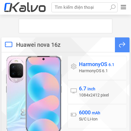
Tìm kiếm điện thoại
Huawei nova 16z
HarmonyOS
Hệ điều hành
6.1
HarmonyOS 6.1
6.7
Màn hình
inch
1084x2412 pixel
6000
Pin
mAh
Si/C Li-Ion