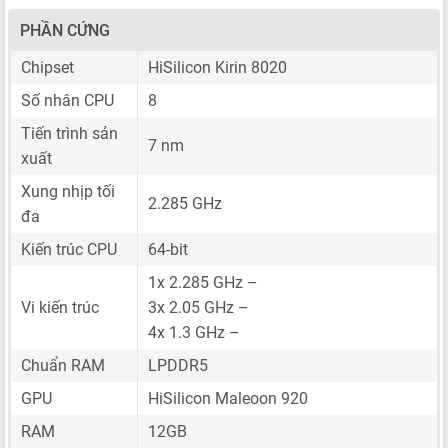
PHẦN CỨNG
Chipset
HiSilicon Kirin 8020
Số nhân CPU
8
Tiến trình sản
7 nm
xuất
Xung nhịp tối
2.285 GHz
đa
Kiến trúc CPU
64-bit
1x 2.285 GHz –
Vi kiến trúc
3x 2.05 GHz –
4x 1.3 GHz –
Chuẩn RAM
LPDDR5
GPU
HiSilicon Maleoon 920
RAM
12GB