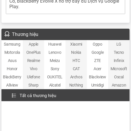
Có, BlackBerry Evolve X hỗ trợ đầy đủ Dịch vụ Google
Play.
Thương hiệu
Samsung
Apple
Huawei
Xiaomi
Oppo
LG
Motorola
OnePlus
Lenovo
Nokia
Google
Tecno
Asus
Realme
Meizu
HTC
ZTE
Infinix
Honor
Vivo
Sony
CAT
Acer
Microsoft
BlackBerry
Ulefone
OUKITEL
Archos
Blackview
Oscal
Allview
Sharp
Alcatel
Nothing
Umidigi
Amazon
Tất cả thương hiệu