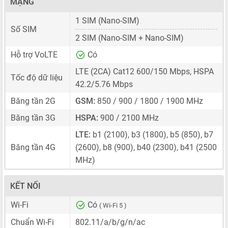
MẠNG
1 SIM
(Nano-SIM)
Số SIM
2 SIM
(Nano-SIM + Nano-SIM)
Hỗ trợ VoLTE
Có
LTE (2CA) Cat12 600/150 Mbps, HSPA
Tốc độ dữ liệu
42.2/5.76 Mbps
Băng tần 2G
GSM:
850 / 900 / 1800 / 1900 MHz
Băng tần 3G
HSPA:
900 / 2100 MHz
LTE:
b1 (2100), b3 (1800), b5 (850), b7
Băng tần 4G
(2600), b8 (900), b40 (2300), b41 (2500
MHz)
KẾT NỐI
Wi-Fi
Có
( Wi-Fi 5 )
Chuẩn Wi-Fi
802.11/a/b/g/n/ac