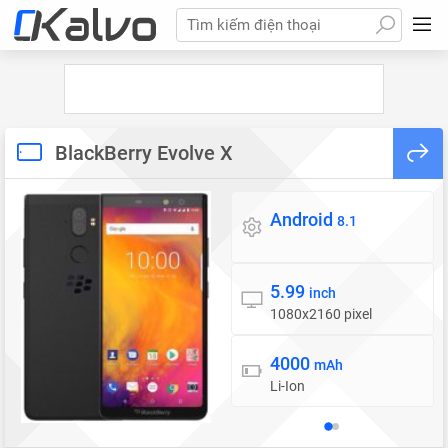
Tìm kiếm điện thoại
BlackBerry Evolve X
Android
Hệ điều hành
8.1
5.99
Màn hình
inch
1080x2160 pixel
4000
Pin
mAh
Li-Ion