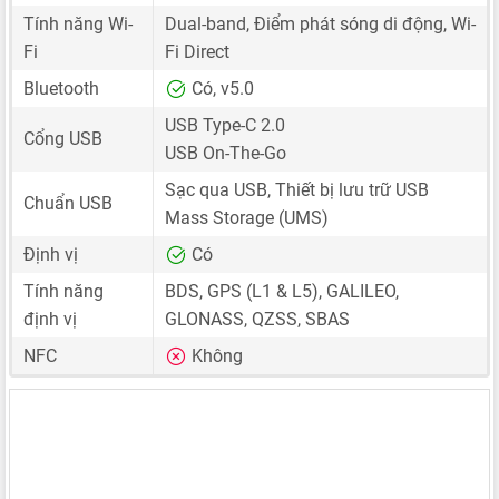
Tính năng Wi-
Dual-band, Điểm phát sóng di động, Wi-
Fi
Fi Direct
Bluetooth
Có, v5.0
USB Type-C 2.0
Cổng USB
USB On-The-Go
Sạc qua USB, Thiết bị lưu trữ USB
Chuẩn USB
Mass Storage (UMS)
Định vị
Có
Tính năng
BDS, GPS (L1 & L5), GALILEO,
định vị
GLONASS, QZSS, SBAS
NFC
Không