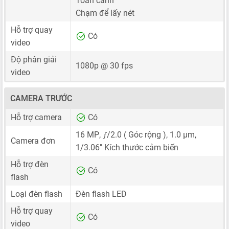
Toàn cảnh
Chạm để lấy nét
Hỗ trợ quay
Có
video
Độ phân giải
1080p @ 30 fps
video
CAMERA TRƯỚC
Hỗ trợ camera
Có
ƒ
16 MP
,
/2.0 ( Góc rộng ),
1.0 μm
,
Camera đơn
1/3.06"
Kích thước cảm biến
Hỗ trợ đèn
Có
flash
Loại đèn flash
Đèn flash LED
Hỗ trợ quay
Có
video