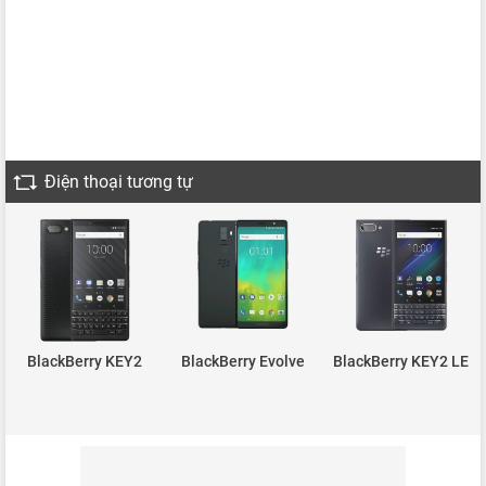
Điện thoại tương tự
BlackBerry KEY2
BlackBerry Evolve
BlackBerry KEY2 LE