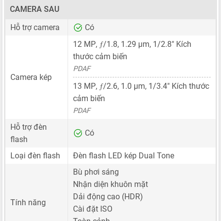
CAMERA SAU
Hỗ trợ camera
Có
ƒ
12 MP
,
/1.8,
1.29 μm
,
1/2.8"
Kích
thước cảm biến
PDAF
Camera kép
ƒ
13 MP
,
/2.6,
1.0 μm
,
1/3.4"
Kích thước
cảm biến
PDAF
Hỗ trợ đèn
Có
flash
Loại đèn flash
Đèn flash LED kép Dual Tone
Bù phơi sáng
Nhận diện khuôn mặt
Dải động cao (HDR)
Tính năng
Cài đặt ISO