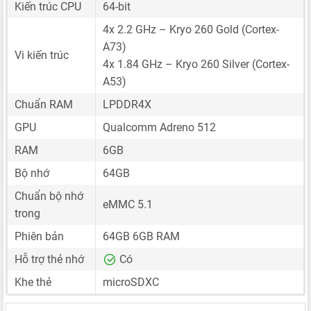
Kiến trúc CPU
64-bit
4x 2.2 GHz – Kryo 260 Gold (Cortex-
A73)
Vi kiến trúc
4x 1.84 GHz – Kryo 260 Silver (Cortex-
A53)
Chuẩn RAM
LPDDR4X
GPU
Qualcomm Adreno 512
RAM
6GB
Bộ nhớ
64GB
Chuẩn bộ nhớ
eMMC 5.1
trong
Phiên bản
64GB 6GB RAM
Hỗ trợ thẻ nhớ
Có
Khe thẻ
microSDXC