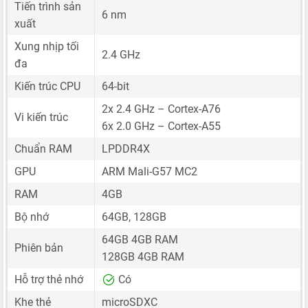
Tiến trình sản
6 nm
xuất
Xung nhịp tối
2.4 GHz
đa
Kiến trúc CPU
64-bit
2x 2.4 GHz – Cortex-A76
Vi kiến trúc
6x 2.0 GHz – Cortex-A55
Chuẩn RAM
LPDDR4X
GPU
ARM Mali-G57 MC2
RAM
4GB
Bộ nhớ
64GB, 128GB
64GB 4GB RAM
Phiên bản
128GB 4GB RAM
Hỗ trợ thẻ nhớ
Có
Khe thẻ
microSDXC