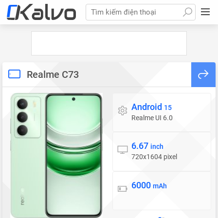
Tìm kiếm điện thoại
Realme C73
Android
Hệ điều hành
15
Realme UI 6.0
6.67
Màn hình
inch
720x1604 pixel
6000
Pin
mAh