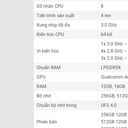
Số nhân CPU
8
Tiến trình sản xuất
4 nm
Xung nhịp tối đa
3.0 GHz
Kiến trúc CPU
64-bit
1x 3.0 GHz –
Vi kiến trúc
4x 2.8 GHz –
3x 2.0 GHz –
Chuẩn RAM
LPDDR5X
GPU
Qualcomm Ad
RAM
12GB, 16GB
Bộ nhớ
256GB, 512G
Chuẩn bộ nhớ trong
UFS 4.0
256GB 12GB
Phiên bản
512GB 12GB