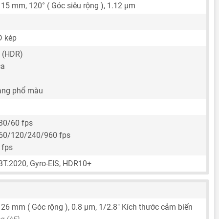
,
15 mm
, 120° ( Góc siêu rộng ),
1.12 μm
D kép
 (HDR)
ca
ang phổ màu
30/60 fps
60/120/240/960 fps
 fps
 BT.2020, Gyro-EIS, HDR10+
,
26 mm
( Góc rộng ),
0.8 μm
,
1/2.8"
Kích thước cảm biến