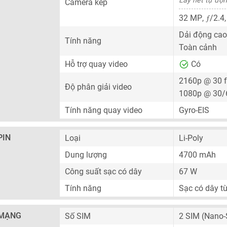
Lấy nét tự độn
Camera kép
ƒ
32 MP
,
/2.4,
Dải động cao
Tính năng
Toàn cảnh
Hỗ trợ quay video
Có
2160p @ 30 
Độ phân giải video
1080p @ 30/
Tính năng quay video
Gyro-EIS
PIN
Loại
Li-Poly
Dung lượng
4700 mAh
Công suất sạc có dây
67 W
Tính năng
Sạc có dây t
MẠNG
Số SIM
2 SIM
(Nano-