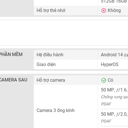
512GB 16GB
Hỗ trợ thẻ nhớ
Không
PHẦN MỀM
Hệ điều hành
Android 14
(U
Giao diện
HyperOS
CAMERA SAU
Hỗ trợ camera
Có
ƒ
50 MP
,
/1.6
Chống rung qu
PDAF
Camera 3 ống kính
ƒ
50 MP
,
/2.0
PDAF