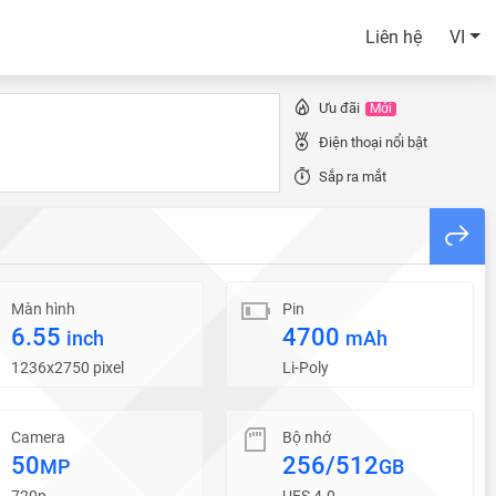
Liên hệ
VI
Ưu đãi
Mới
Điện thoại nổi bật
Sắp ra mắt
Màn hình
Pin
6.55
4700
inch
mAh
1236x2750 pixel
Li-Poly
Camera
Bộ nhớ
50
256/512
MP
GB
720p
UFS 4.0