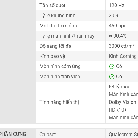
Tần số quét
120 Hz
Tỷ lệ khung hình
20:9
Mật độ điểm ảnh
460 ppi
Tỷ lệ màn hình/thân máy
≈ 90.4%
Độ sáng tối đa
3000 cd/m²
Kính bảo vệ
Kính Corning 
Màn hình cảm ứng
Có
Màn hình tràn viền
Có
68 tỷ màu
Màn hình cả
Tính năng hiển thị
Dolby Vision
HDR10+
Màn hình cả
PHẦN CỨNG
Chipset
Qualcomm Sn