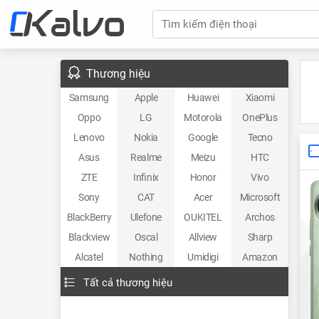
Tìm kiếm điện thoại
Thương hiệu
Samsung
Apple
Huawei
Xiaomi
Oppo
LG
Motorola
OnePlus
Lenovo
Nokia
Google
Tecno
Asus
Realme
Meizu
HTC
ZTE
Infinix
Honor
Vivo
Sony
CAT
Acer
Microsoft
BlackBerry
Ulefone
OUKITEL
Archos
Blackview
Oscal
Allview
Sharp
Alcatel
Nothing
Umidigi
Amazon
Tất cả thương hiệu