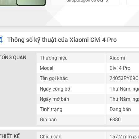
Thông số kỹ thuật của Xiaomi Civi 4 Pro
TỔNG QUAN
Thương hiệu
Xiaomi
Model
Civi 4 Pro
Tên gọi khác
24053PY09
Ngày công bố
Thứ Năm, ngà
Ngày mở bán
Thứ Năm, ngà
Tình trạng
Đang bán
Giá bán
€380
THIẾT KẾ
Chiều cao
157.2 mm
(6.