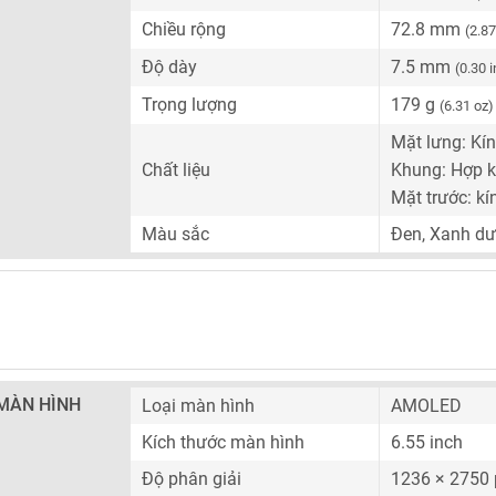
Chiều rộng
72.8 mm
(2.87
Độ dày
7.5 mm
(0.30 
Trọng lượng
179 g
(6.31 oz)
Mặt lưng: Kín
Chất liệu
Khung: Hợp k
Mặt trước: kí
Màu sắc
Đen, Xanh dư
MÀN HÌNH
Loại màn hình
AMOLED
Kích thước màn hình
6.55 inch
Độ phân giải
1236 × 2750 