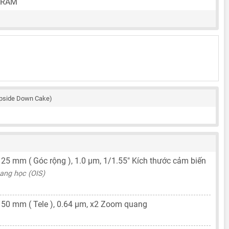
 RAM
pside Down Cake)
,
25 mm
( Góc rộng ),
1.0 μm
,
1/1.55"
Kích thước cảm biến
ang học (OIS)
,
50 mm
( Tele ),
0.64 μm
, x2 Zoom quang