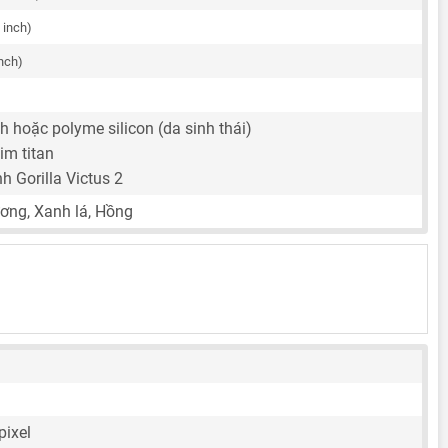
 inch)
inch)
h hoặc polyme silicon (da sinh thái)
im titan
nh Gorilla Victus 2
ơng, Xanh lá, Hồng
pixel