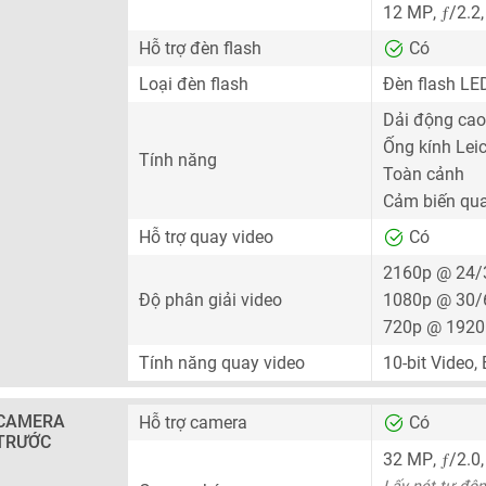
ƒ
12 MP
,
/2.2
Hỗ trợ đèn flash
Có
Loại đèn flash
Đèn flash LE
Dải động cao
Ống kính Lei
Tính năng
Toàn cảnh
Cảm biến qu
Hỗ trợ quay video
Có
2160p @ 24/
Độ phân giải video
1080p @ 30/
720p @ 1920
Tính năng quay video
10-bit Video,
CAMERA
Hỗ trợ camera
Có
TRƯỚC
ƒ
32 MP
,
/2.0