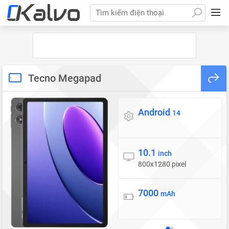
Tìm kiếm điện thoại
Tecno Megapad
Android
Hệ điều hành
14
10.1
Màn hình
inch
800x1280 pixel
7000
Pin
mAh