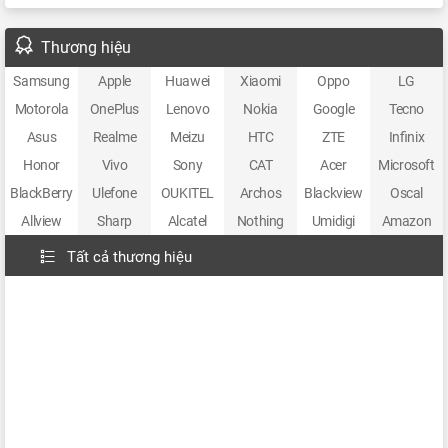
Thương hiệu
Samsung
Apple
Huawei
Xiaomi
Oppo
LG
Motorola
OnePlus
Lenovo
Nokia
Google
Tecno
Asus
Realme
Meizu
HTC
ZTE
Infinix
Honor
Vivo
Sony
CAT
Acer
Microsoft
BlackBerry
Ulefone
OUKITEL
Archos
Blackview
Oscal
Allview
Sharp
Alcatel
Nothing
Umidigi
Amazon
Tất cả thương hiệu