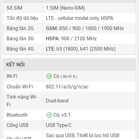
Số SIM
1 SIM
(Nano-SIM)
Tốc độ dữ liệu
LTE - cellular model only, HSPA
Băng tần 2G
GSM:
850 / 900 / 1800 / 1900 MHz
Băng tần 3G
HSPA:
900 / 2100 MHz
Băng tần 4G
LTE:
b3 (1800), b41 (2500 MHz)
KẾT NỐI
Wi-Fi
Có
( Wi-Fi 5 )
Chuẩn Wi-Fi
802.11/a/b/g/n/ac
Tính năng Wi-
Dual-band
Fi
Bluetooth
Có, v5.1
Cổng USB
USB Type-C
Sạc qua USB, Thiết bị lưu trữ USB