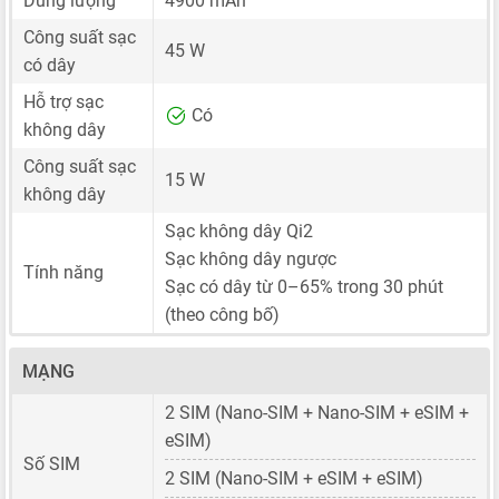
Dung lượng
4900 mAh
Công suất sạc
45 W
có dây
Hỗ trợ sạc
Có
không dây
Công suất sạc
15 W
không dây
Sạc không dây Qi2
Sạc không dây ngược
Tính năng
Sạc có dây từ 0–65% trong 30 phút
(theo công bố)
MẠNG
2 SIM
(Nano-SIM + Nano-SIM + eSIM +
eSIM)
Số SIM
2 SIM
(Nano-SIM + eSIM + eSIM)