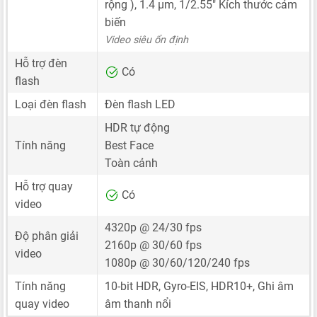
rộng ),
1.4 μm
,
1/2.55"
Kích thước cảm
biến
Video siêu ổn định
Hỗ trợ đèn
Có
flash
Loại đèn flash
Đèn flash LED
HDR tự động
Tính năng
Best Face
Toàn cảnh
Hỗ trợ quay
Có
video
4320p @ 24/30 fps
Độ phân giải
2160p @ 30/60 fps
video
1080p @ 30/60/120/240 fps
Tính năng
10-bit HDR, Gyro-EIS, HDR10+, Ghi âm
quay video
âm thanh nổi