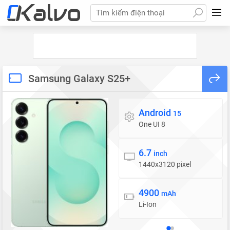
Tìm kiếm điện thoại
Samsung Galaxy S25+
Android
Hệ điều hành
15
One UI 8
6.7
Màn hình
inch
1440x3120 pixel
4900
Pin
mAh
Li-Ion