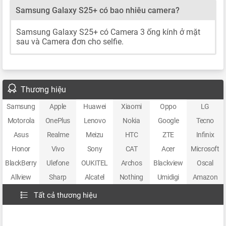
Samsung Galaxy S25+ có bao nhiêu camera?
Samsung Galaxy S25+ có Camera 3 ống kính ở mặt
sau và Camera đơn cho selfie.
Thương hiệu
Samsung
Apple
Huawei
Xiaomi
Oppo
LG
Motorola
OnePlus
Lenovo
Nokia
Google
Tecno
Asus
Realme
Meizu
HTC
ZTE
Infinix
Honor
Vivo
Sony
CAT
Acer
Microsoft
BlackBerry
Ulefone
OUKITEL
Archos
Blackview
Oscal
Allview
Sharp
Alcatel
Nothing
Umidigi
Amazon
Tất cả thương hiệu