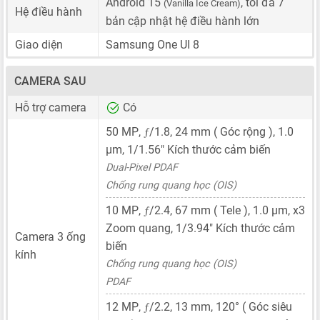
Android 15
, tối đa 7
(Vanilla Ice Cream)
Hệ điều hành
bản cập nhật hệ điều hành lớn
Giao diện
Samsung One UI 8
CAMERA SAU
Hỗ trợ camera
Có
ƒ
50 MP
,
/1.8,
24 mm
( Góc rộng ),
1.0
μm
,
1/1.56"
Kích thước cảm biến
Dual-Pixel PDAF
Chống rung quang học (OIS)
ƒ
10 MP
,
/2.4,
67 mm
( Tele ),
1.0 μm
, x3
Zoom quang,
1/3.94"
Kích thước cảm
Camera 3 ống
biến
kính
Chống rung quang học (OIS)
PDAF
ƒ
12 MP
,
/2.2,
13 mm
, 120° ( Góc siêu