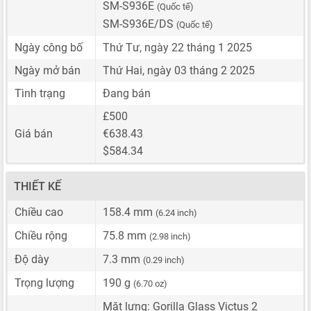
SM-S936E
(Quốc tế)
SM-S936E/DS
(Quốc tế)
Ngày công bố
Thứ Tư, ngày 22 tháng 1 2025
Ngày mở bán
Thứ Hai, ngày 03 tháng 2 2025
Tình trạng
Đang bán
£500
Giá bán
€638.43
$584.34
THIẾT KẾ
Chiều cao
158.4 mm
(6.24 inch)
Chiều rộng
75.8 mm
(2.98 inch)
Độ dày
7.3 mm
(0.29 inch)
Trọng lượng
190 g
(6.70 oz)
Mặt lưng: Gorilla Glass Victus 2