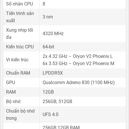
Số nhân CPU
8
Tiến trình sản
3 nm
xuất
Xung nhịp tối
4320 MHz
đa
Kiến trúc CPU
64-bit
2x 4.32 GHz – Oryon V2 Phoenix L
Vi kiến trúc
6x 3.53 GHz – Oryon V2 Phoenix M
Chuẩn RAM
LPDDR5X
GPU
Qualcomm Adreno 830 (1100 MHz)
RAM
12GB
Bộ nhớ
256GB, 512GB
Chuẩn bộ nhớ
UFS 4.0
trong
256GB 12GB RAM