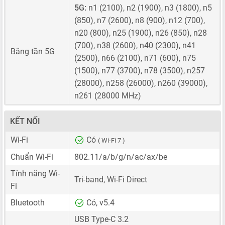
5G:
n1 (2100), n2 (1900), n3 (1800), n5
(850), n7 (2600), n8 (900), n12 (700),
n20 (800), n25 (1900), n26 (850), n28
(700), n38 (2600), n40 (2300), n41
Băng tần 5G
(2500), n66 (2100), n71 (600), n75
(1500), n77 (3700), n78 (3500), n257
(28000), n258 (26000), n260 (39000),
n261 (28000 MHz)
KẾT NỐI
Wi-Fi
Có
( Wi-Fi 7 )
Chuẩn Wi-Fi
802.11/a/b/g/n/ac/ax/be
Tính năng Wi-
Tri-band, Wi-Fi Direct
Fi
Bluetooth
Có, v5.4
USB Type-C 3.2