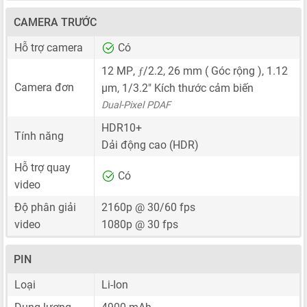
CAMERA TRƯỚC
Hỗ trợ camera
Có
ƒ
12 MP
,
/2.2,
26 mm
( Góc rộng ),
1.12
Camera đơn
μm
,
1/3.2"
Kích thước cảm biến
Dual-Pixel PDAF
HDR10+
Tính năng
Dải động cao (HDR)
Hỗ trợ quay
Có
video
Độ phân giải
2160p @ 30/60 fps
video
1080p @ 30 fps
PIN
Loại
Li-Ion