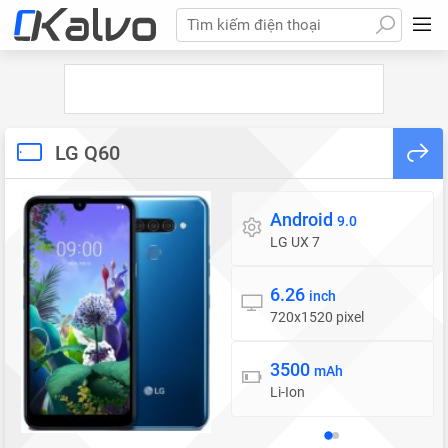
Tìm kiếm điện thoại
LG Q60
Android
Hệ điều hành
9.0
LG UX 7
6.26
Màn hình
inch
720x1520 pixel
3500
Pin
mAh
Li-Ion