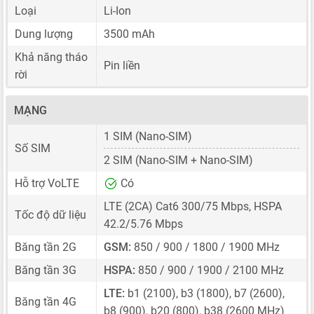
Loại
Li-Ion
Dung lượng
3500 mAh
Khả năng tháo
Pin liền
rời
MẠNG
1 SIM
(Nano-SIM)
Số SIM
2 SIM
(Nano-SIM + Nano-SIM)
Hỗ trợ VoLTE
Có
LTE (2CA) Cat6 300/75 Mbps, HSPA
Tốc độ dữ liệu
42.2/5.76 Mbps
Băng tần 2G
GSM:
850 / 900 / 1800 / 1900 MHz
Băng tần 3G
HSPA:
850 / 900 / 1900 / 2100 MHz
LTE:
b1 (2100), b3 (1800), b7 (2600),
Băng tần 4G
b8 (900), b20 (800), b38 (2600 MHz)