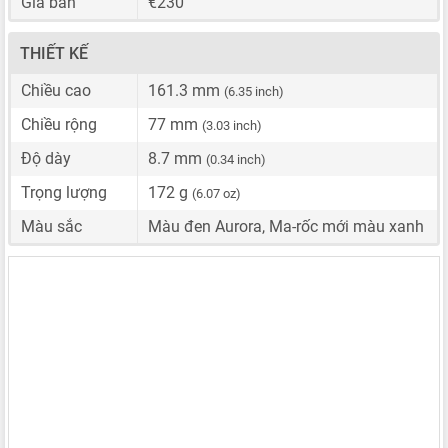
Giá bán
€230
THIẾT KẾ
Chiều cao
161.3 mm
(6.35 inch)
Chiều rộng
77 mm
(3.03 inch)
Độ dày
8.7 mm
(0.34 inch)
Trọng lượng
172 g
(6.07 oz)
Màu sắc
Màu đen Aurora, Ma-rốc mới màu xanh