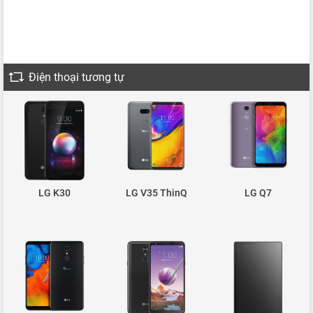
Điện thoại tương tự
LG K30
LG V35 ThinQ
LG Q7