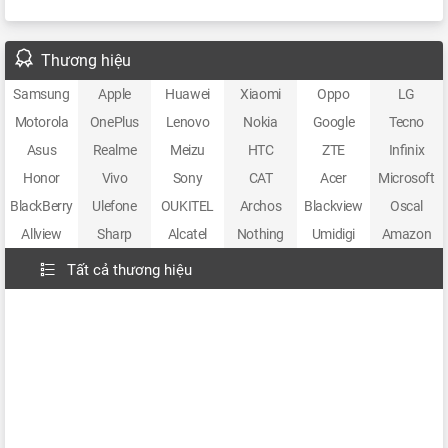
Thương hiệu
Samsung
Apple
Huawei
Xiaomi
Oppo
LG
Motorola
OnePlus
Lenovo
Nokia
Google
Tecno
Asus
Realme
Meizu
HTC
ZTE
Infinix
Honor
Vivo
Sony
CAT
Acer
Microsoft
BlackBerry
Ulefone
OUKITEL
Archos
Blackview
Oscal
Allview
Sharp
Alcatel
Nothing
Umidigi
Amazon
Tất cả thương hiệu