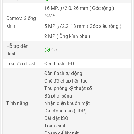
ƒ
16 MP
,
/2.0,
26 mm
( Góc rộng )
PDAF
Camera 3 ống
ƒ
kính
5 MP
,
/2.2,
13 mm
( Góc siêu rộng )
2 MP
( Ống kính phụ )
Hỗ trợ đèn
Có
flash
Loại đèn flash
Đèn flash LED
Đèn flash tự động
Chế độ chụp liên tục
Thu phóng kỹ thuật số
Bù phơi sáng
Tính năng
Nhận diện khuôn mặt
Dải động cao (HDR)
Cài đặt ISO
Toàn cảnh
Chạm để lấy nét