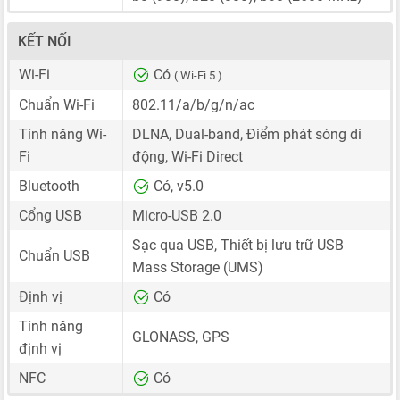
KẾT NỐI
Wi-Fi
Có
( Wi-Fi 5 )
Chuẩn Wi-Fi
802.11/a/b/g/n/ac
Tính năng Wi-
DLNA, Dual-band, Điểm phát sóng di
Fi
động, Wi-Fi Direct
Bluetooth
Có, v5.0
Cổng USB
Micro-USB 2.0
Sạc qua USB, Thiết bị lưu trữ USB
Chuẩn USB
Mass Storage (UMS)
Định vị
Có
Tính năng
GLONASS, GPS
định vị
NFC
Có