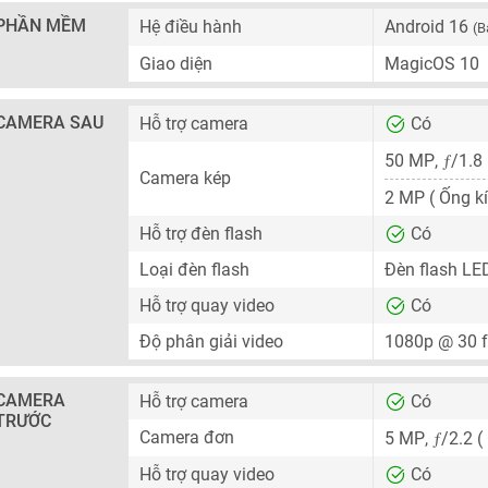
PHẦN MỀM
Hệ điều hành
Android 16
(B
Giao diện
MagicOS 10
CAMERA SAU
Hỗ trợ camera
Có
ƒ
50 MP
,
/1.8
Camera kép
2 MP
( Ống k
Hỗ trợ đèn flash
Có
Loại đèn flash
Đèn flash LE
Hỗ trợ quay video
Có
Độ phân giải video
1080p @ 30 
CAMERA
Hỗ trợ camera
Có
TRƯỚC
ƒ
Camera đơn
5 MP
,
/2.2 (
Hỗ trợ quay video
Có