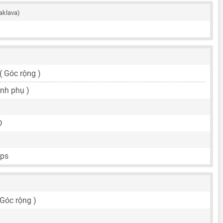
aklava)
 ( Góc rộng )
ính phụ )
D
fps
 Góc rộng )