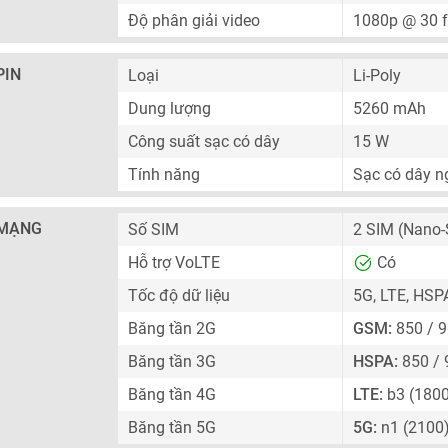
Độ phân giải video
1080p @ 30 
PIN
Loại
Li-Poly
Dung lượng
5260 mAh
Công suất sạc có dây
15 W
Tính năng
Sạc có dây 
MẠNG
Số SIM
2 SIM
(Nano-
Hỗ trợ VoLTE
Có
Tốc độ dữ liệu
5G, LTE, HSP
Băng tần 2G
GSM:
850 / 9
Băng tần 3G
HSPA:
850 / 
Băng tần 4G
LTE:
b3 (1800
Băng tần 5G
5G:
n1 (2100)