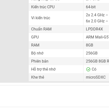
Kiến trúc CPU
64-bit
2x 2.4 GHz –
Vi kiến trúc
6x 2.0 GHz –
Chuẩn RAM
LPDDR4X
GPU
ARM Mali-G
RAM
8GB
Bộ nhớ
256GB
Phiên bản
256GB 8GB 
Hỗ trợ thẻ nhớ
Có
Khe thẻ
microSDXC