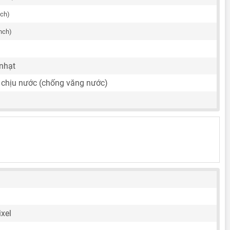
nch)
inch)
 nhạt
 chịu nước (chống văng nước)
ixel