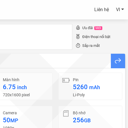
Liên hệ
VI
Ưu đãi
Mới
Điện thoại nổi bật
Sắp ra mắt
Màn hình
Pin
6.75
5260
inch
mAh
720x1600 pixel
Li-Poly
Camera
Bộ nhớ
50
256
MP
GB
1080p