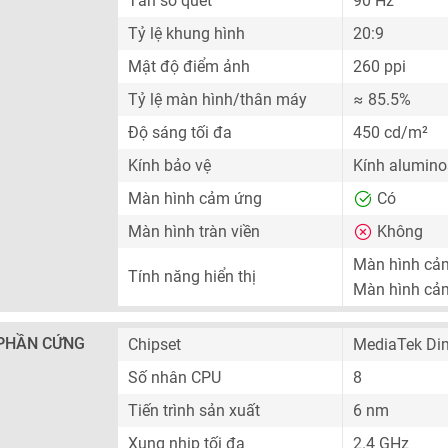
Tần số quét
90 Hz
Tỷ lệ khung hình
20:9
Mật độ điểm ảnh
260 ppi
Tỷ lệ màn hình/thân máy
≈ 85.5%
Độ sáng tối đa
450 cd/m²
Kính bảo vệ
Kính aluminos
Màn hình cảm ứng
Có
Màn hình tràn viền
Không
Màn hình cả
Tính năng hiển thị
Màn hình cả
PHẦN CỨNG
Chipset
MediaTek Di
Số nhân CPU
8
Tiến trình sản xuất
6 nm
Xung nhịp tối đa
2.4 GHz