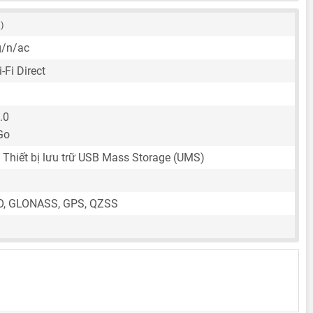
 )
g/n/ac
-Fi Direct
.0
Go
 Thiết bị lưu trữ USB Mass Storage (UMS)
O, GLONASS, GPS, QZSS