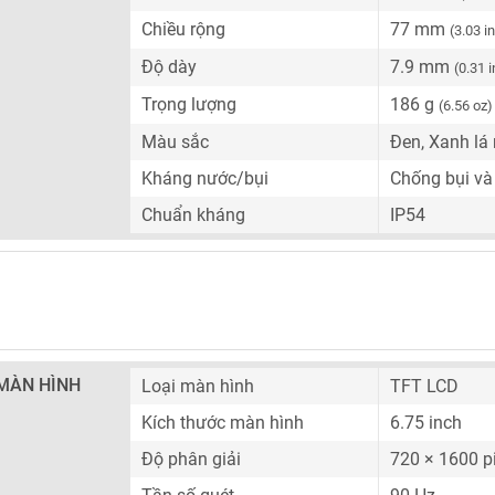
Chiều rộng
77 mm
(3.03 i
Độ dày
7.9 mm
(0.31 
Trọng lượng
186 g
(6.56 oz)
Màu sắc
Đen, Xanh lá
Kháng nước/bụi
Chống bụi và
Chuẩn kháng
IP54
MÀN HÌNH
Loại màn hình
TFT LCD
Kích thước màn hình
6.75 inch
Độ phân giải
720 × 1600 p