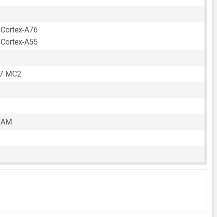
 Cortex-A76
 Cortex-A55
57 MC2
RAM