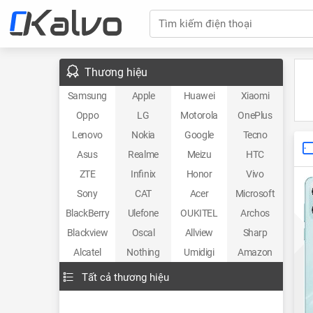
Tìm kiếm điện thoại
Thương hiệu
Samsung
Apple
Huawei
Xiaomi
Oppo
LG
Motorola
OnePlus
Lenovo
Nokia
Google
Tecno
Asus
Realme
Meizu
HTC
ZTE
Infinix
Honor
Vivo
Sony
CAT
Acer
Microsoft
BlackBerry
Ulefone
OUKITEL
Archos
Blackview
Oscal
Allview
Sharp
Alcatel
Nothing
Umidigi
Amazon
Tất cả thương hiệu