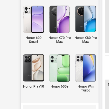
Honor 600
Honor X70 Pro
Honor X80 Pro
Smart
Max
Max
Honor Play10
Honor 600e
Honor Win
Turbo