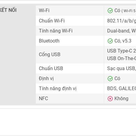
KẾT NỐI
Wi-Fi
Có
( Wi-Fi 5
Chuẩn Wi-Fi
802.11/a/b/
Tính năng Wi-Fi
Dual-band, Wi
Bluetooth
Có, v5.3
USB Type-C 2
Cổng USB
USB On-The-
Chuẩn USB
Sạc qua USB,
Định vị
Có
Tính năng định vị
BDS, GALILE
NFC
Không