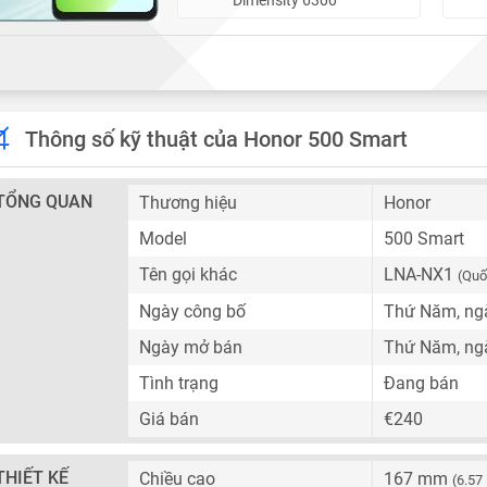
Thông số kỹ thuật của Honor 500 Smart
TỔNG QUAN
Thương hiệu
Honor
Model
500 Smart
Tên gọi khác
LNA-NX1
(Quố
Ngày công bố
Thứ Năm, ngà
Ngày mở bán
Thứ Năm, ngà
Tình trạng
Đang bán
Giá bán
€240
THIẾT KẾ
Chiều cao
167 mm
(6.57