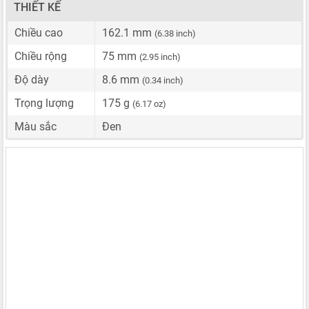
THIẾT KẾ
Chiều cao
162.1 mm
(6.38 inch)
Chiều rộng
75 mm
(2.95 inch)
Độ dày
8.6 mm
(0.34 inch)
Trọng lượng
175 g
(6.17 oz)
Màu sắc
Đen