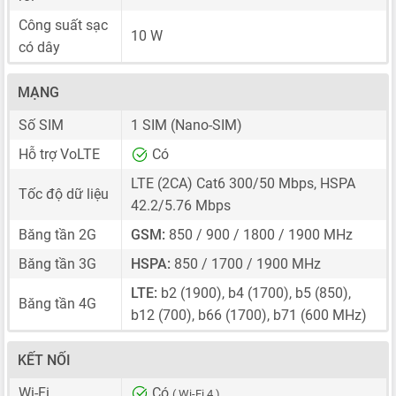
Công suất sạc
10 W
có dây
MẠNG
Số SIM
1 SIM
(Nano-SIM)
Hỗ trợ VoLTE
Có
LTE (2CA) Cat6 300/50 Mbps, HSPA
Tốc độ dữ liệu
42.2/5.76 Mbps
Băng tần 2G
GSM:
850 / 900 / 1800 / 1900 MHz
Băng tần 3G
HSPA:
850 / 1700 / 1900 MHz
LTE:
b2 (1900), b4 (1700), b5 (850),
Băng tần 4G
b12 (700), b66 (1700), b71 (600 MHz)
KẾT NỐI
Wi-Fi
Có
( Wi-Fi 4 )