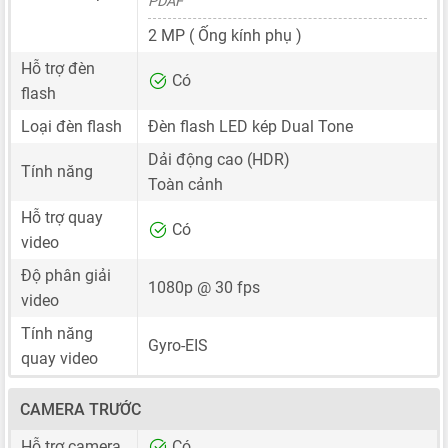
PDAF
2 MP
( Ống kính phụ )
Hỗ trợ đèn
Có
flash
Loại đèn flash
Đèn flash LED kép Dual Tone
Dải động cao (HDR)
Tính năng
Toàn cảnh
Hỗ trợ quay
Có
video
Độ phân giải
1080p @ 30 fps
video
Tính năng
Gyro-EIS
quay video
CAMERA TRƯỚC
Hỗ trợ camera
Có