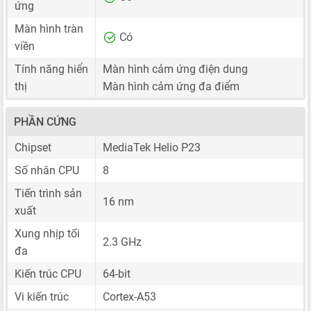
ứng
Màn hình tràn
Có
viền
Tính năng hiển
Màn hình cảm ứng điện dung
thị
Màn hình cảm ứng đa điểm
PHẦN CỨNG
Chipset
MediaTek Helio P23
Số nhân CPU
8
Tiến trình sản
16 nm
xuất
Xung nhịp tối
2.3 GHz
đa
Kiến trúc CPU
64-bit
Vi kiến trúc
Cortex-A53