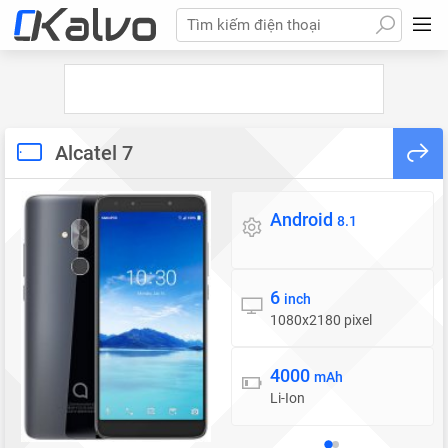
Tìm kiếm điện thoại
Alcatel 7
Android
Hệ điều hành
8.1
6
Màn hình
inch
1080x2180 pixel
4000
Pin
mAh
Li-Ion