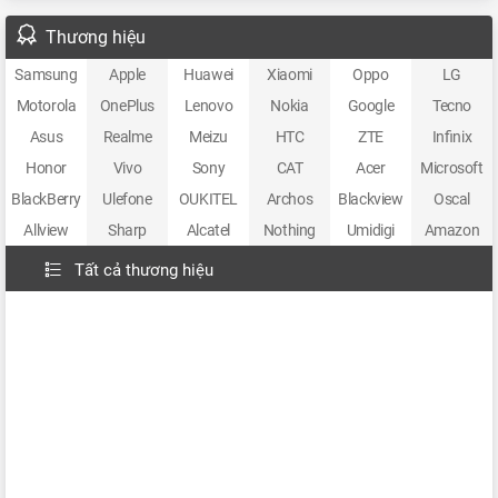
Thương hiệu
Samsung
Apple
Huawei
Xiaomi
Oppo
LG
Motorola
OnePlus
Lenovo
Nokia
Google
Tecno
Asus
Realme
Meizu
HTC
ZTE
Infinix
Honor
Vivo
Sony
CAT
Acer
Microsoft
BlackBerry
Ulefone
OUKITEL
Archos
Blackview
Oscal
Allview
Sharp
Alcatel
Nothing
Umidigi
Amazon
Tất cả thương hiệu