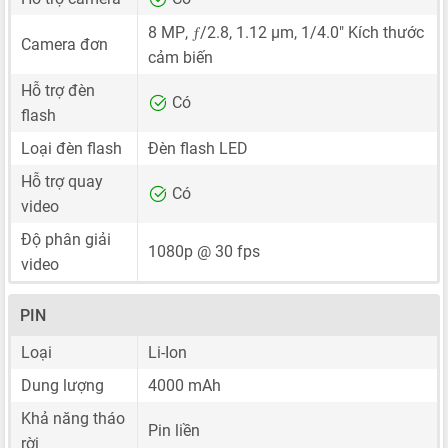
ƒ
8 MP
,
/2.8,
1.12 μm
,
1/4.0"
Kích thước
Camera đơn
cảm biến
Hỗ trợ đèn
Có
flash
Loại đèn flash
Đèn flash LED
Hỗ trợ quay
Có
video
Độ phân giải
1080p @ 30 fps
video
PIN
Loại
Li-Ion
Dung lượng
4000 mAh
Khả năng tháo
Pin liền
rời