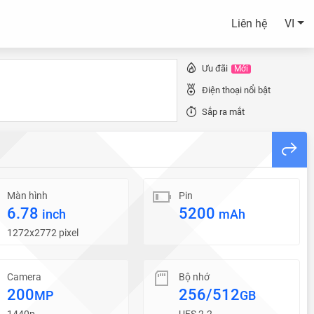
Liên hệ
VI
Ưu đãi
Mới
Điện thoại nổi bật
Sắp ra mắt
Màn hình
Pin
6.78
5200
inch
mAh
1272x2772 pixel
Camera
Bộ nhớ
200
256/512
MP
GB
1440p
UFS 2.2