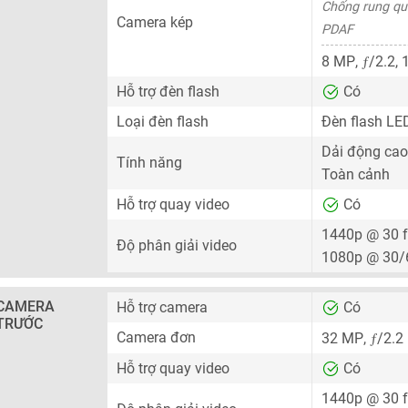
Chống rung qu
Camera kép
PDAF
ƒ
8 MP
,
/2.2, 
Hỗ trợ đèn flash
Có
Loại đèn flash
Đèn flash LE
Dải động cao
Tính năng
Toàn cảnh
Hỗ trợ quay video
Có
1440p @ 30 
Độ phân giải video
1080p @ 30/
CAMERA
Hỗ trợ camera
Có
TRƯỚC
ƒ
Camera đơn
32 MP
,
/2.2
Hỗ trợ quay video
Có
1440p @ 30 