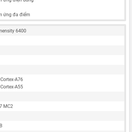
m ứng đa điểm
mensity 6400
 Cortex-A76
 Cortex-A55
57 MC2
B