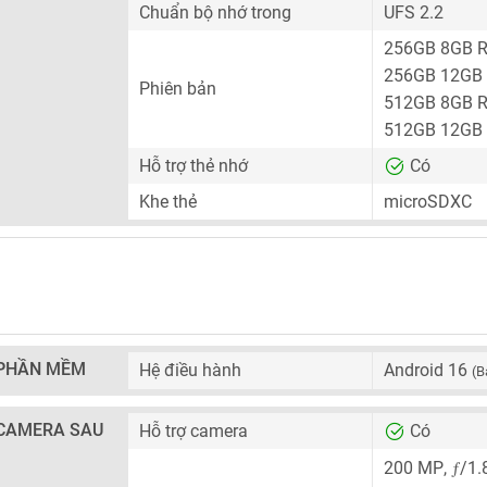
Chuẩn bộ nhớ trong
UFS 2.2
256GB 8GB 
256GB 12GB
Phiên bản
512GB 8GB 
512GB 12GB
Hỗ trợ thẻ nhớ
Có
Khe thẻ
microSDXC
PHẦN MỀM
Hệ điều hành
Android 16
(B
CAMERA SAU
Hỗ trợ camera
Có
ƒ
200 MP
,
/1.