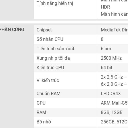
Tính năng hiển thị
HDR
Màn hình cả
PHẦN CỨNG
Chipset
MediaTek Di
Số nhân CPU
8
Tiến trình sản xuất
6 nm
Xung nhịp tối đa
2500 MHz
Kiến trúc CPU
64-bit
2x 2.5 GHz –
Vi kiến trúc
6x 2.0 GHz –
Chuẩn RAM
LPDDR4X
GPU
ARM Mali-G
RAM
8GB, 12GB
Bộ nhớ
256GB, 512G