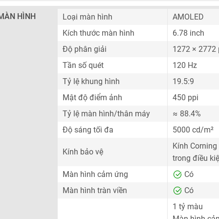
MÀN HÌNH
Loại màn hình
AMOLED
Kích thước màn hình
6.78 inch
Độ phân giải
1272 × 2772 
Tần số quét
120 Hz
Tỷ lệ khung hình
19.5:9
Mật độ điểm ảnh
450 ppi
Tỷ lệ màn hình/thân máy
≈ 88.4%
Độ sáng tối đa
5000 cd/m²
Kính Corning
Kính bảo vệ
trong điều k
Màn hình cảm ứng
Có
Màn hình tràn viền
Có
1 tỷ màu
Màn hình cả