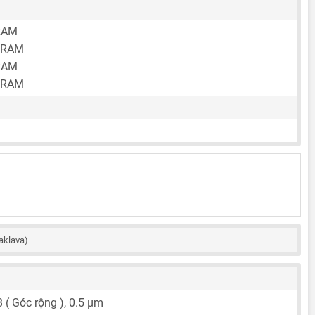
RAM
 RAM
RAM
 RAM
aklava)
8 ( Góc rộng ),
0.5 μm