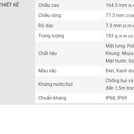
THIẾT KẾ
Chiều cao
164.5 mm
(6.
Chiều rộng
77.3 mm
(3.04
Độ dày
7.3 mm
(0.29 
Trọng lượng
183 g
(6.46 oz)
Mặt lưng: Pol
Chất liệu
Khung: Nhựa
Mặt trước: Go
Màu sắc
Đen, Xanh d
Chống bụi và
Kháng nước/bụi
đến 1,5m tro
Chuẩn kháng
IP68, IP69