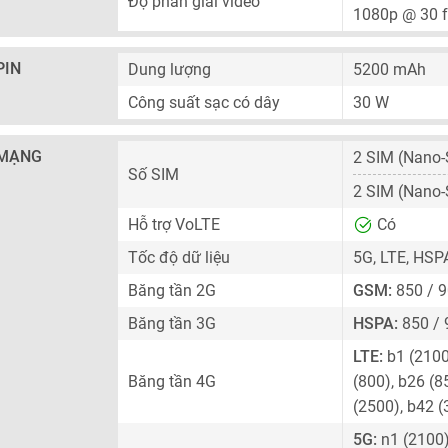
Độ phân giải video
1080p @ 30 
PIN
Dung lượng
5200 mAh
Công suất sạc có dây
30 W
MẠNG
2 SIM
(Nano-
Số SIM
2 SIM
(Nano-
Hỗ trợ VoLTE
Có
Tốc độ dữ liệu
5G, LTE, HSP
Băng tần 2G
GSM:
850 / 9
Băng tần 3G
HSPA:
850 / 
LTE:
b1 (2100)
Băng tần 4G
(800), b26 (8
(2500), b42 
5G:
n1 (2100),