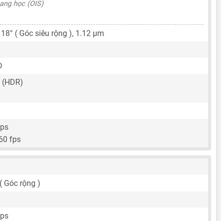
ang học (OIS)
118° ( Góc siêu rộng ),
1.12 μm
D
 (HDR)
fps
60 fps
 ( Góc rộng )
fps