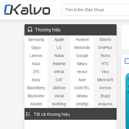
Tìm kiếm điện thoại
Thương hiệu
Samsung
Apple
Huawei
Xiaomi
Oppo
LG
Motorola
OnePlus
Lenovo
Nokia
Google
Tecno
Asus
Realme
Meizu
HTC
ZTE
Infinix
Honor
Vivo
Sony
CAT
Acer
Microsoft
BlackBerry
Ulefone
OUKITEL
Archos
Blackview
Oscal
Allview
Sharp
Alcatel
Nothing
Umidigi
Amazon
Tất cả thương hiệu