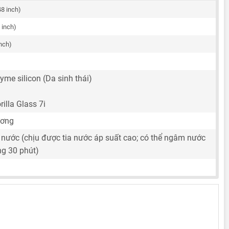
48 inch)
 inch)
inch)
yme silicon (Da sinh thái)
rilla Glass 7i
ương
 nước (chịu được tia nước áp suất cao; có thể ngâm nước
ng 30 phút)