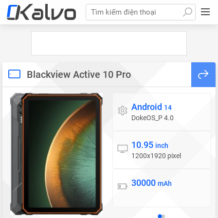
Tìm kiếm điện thoại
Blackview Active 10 Pro
Android
Hệ điều hành
14
DokeOS_P 4.0
10.95
Màn hình
inch
1200x1920 pixel
30000
Pin
mAh