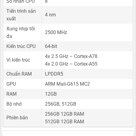
Số nhân CPU
8
Tiến trình sản
4 nm
xuất
Xung nhịp tối
2500 MHz
đa
Kiến trúc CPU
64-bit
4x 2.5 GHz – Cortex-A78
Vi kiến trúc
4x 2.0 GHz – Cortex-A55
Chuẩn RAM
LPDDR5
GPU
ARM Mali-G615 MC2
RAM
12GB
Bộ nhớ
256GB, 512GB
256GB 12GB RAM
Phiên bản
512GB 12GB RAM