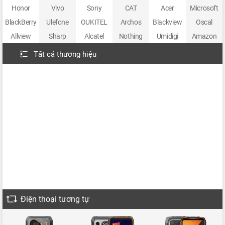
Honor
Vivo
Sony
CAT
Acer
Microsoft
BlackBerry
Ulefone
OUKITEL
Archos
Blackview
Oscal
Allview
Sharp
Alcatel
Nothing
Umidigi
Amazon
Tất cả thương hiệu
Điện thoại tương tự