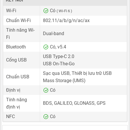
Wi-Fi
Có
( Wi-Fi 6 )
Chuẩn Wi-Fi
802.11/a/b/g/n/ac/ax
Tính năng Wi-
Dual-band
Fi
Bluetooth
Có, v5.4
USB Type-C 2.0
Cổng USB
USB On-The-Go
Sạc qua USB, Thiết bị lưu trữ USB
Chuẩn USB
Mass Storage (UMS)
Định vị
Có
Tính năng
BDS, GALILEO, GLONASS, GPS
định vị
NFC
Có