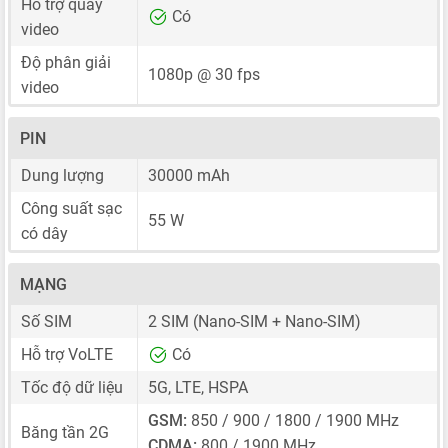
Hỗ trợ quay
Có
video
Độ phân giải
1080p @ 30 fps
video
PIN
Dung lượng
30000 mAh
Công suất sạc
55 W
có dây
MẠNG
Số SIM
2 SIM
(Nano-SIM + Nano-SIM)
Hỗ trợ VoLTE
Có
Tốc độ dữ liệu
5G, LTE, HSPA
GSM:
850 / 900 / 1800 / 1900 MHz
Băng tần 2G
CDMA:
800 / 1900 MHz