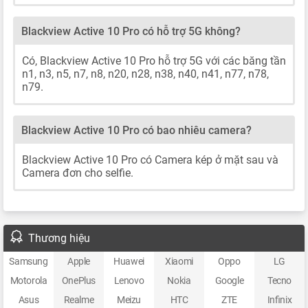
Blackview Active 10 Pro có hỗ trợ 5G không?
Có, Blackview Active 10 Pro hỗ trợ 5G với các băng tần
n1, n3, n5, n7, n8, n20, n28, n38, n40, n41, n77, n78,
n79.
Blackview Active 10 Pro có bao nhiêu camera?
Blackview Active 10 Pro có Camera kép ở mặt sau và
Camera đơn cho selfie.
Thương hiệu
Samsung
Apple
Huawei
Xiaomi
Oppo
LG
Motorola
OnePlus
Lenovo
Nokia
Google
Tecno
Asus
Realme
Meizu
HTC
ZTE
Infinix