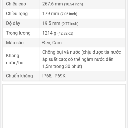
Chiều cao
267.6 mm
(10.54 inch)
Chiều rộng
179 mm
(7.05 inch)
Độ dày
19.5 mm
(0.77 inch)
Trọng lượng
1214 g
(42.82 oz)
Màu sắc
Đen, Cam
Chống bụi và nước (chịu được tia nước
Kháng
áp suất cao; có thể ngâm nước đến
nước/bụi
1,5m trong 30 phút)
Chuẩn kháng
IP68, IP69K