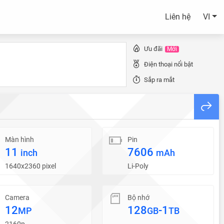
Liên hệ
VI
Ưu đãi
Mới
Điện thoại nổi bật
Sắp ra mắt
Màn hình
Pin
11
7606
inch
mAh
1640x2360 pixel
Li-Poly
Camera
Bộ nhớ
12
128
-1
MP
GB
TB
2160p