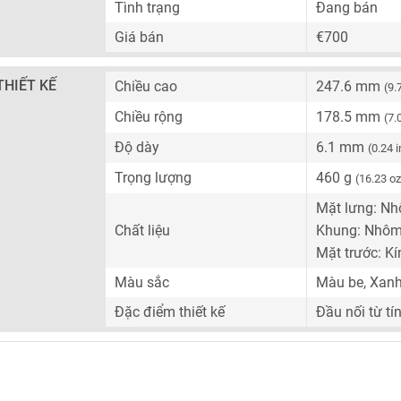
Tình trạng
Đang bán
Giá bán
€700
THIẾT KẾ
Chiều cao
247.6 mm
(9.
Chiều rộng
178.5 mm
(7.
Độ dày
6.1 mm
(0.24 
Trọng lượng
460 g
(16.23 oz
Mặt lưng: N
Chất liệu
Khung: Nhô
Mặt trước: Kí
Màu sắc
Màu be, Xanh
Đặc điểm thiết kế
Đầu nối từ tí