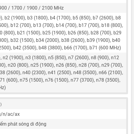
900 / 1700 / 1900 / 2100 MHz
, b2 (1900), b3 (1800), b4 (1700), b5 (850), b7 (2600), b8
500), b12 (700), b13 (700), b14 (700), b17 (700), b18 (800),
0 (800), b21 (1500), b25 (1900), b26 (850), b28 (700), b29
300), b32 (1500), b34 (2000), b38 (2600), b39 (1900), b40
2500), b42 (3500), b48 (3800), b66 (1700), b71 (600 MHz)
 n2 (1900), n3 (1800), n5 (850), n7 (2600), n8 (900), n12
00), n20 (800), n25 (1900), n26 (850), n28 (700), n29 (700),
38 (2600), n40 (2300), n41 (2500), n48 (3500), n66 (2100),
71 (600), n75 (1500), n76 (1500), n77 (3700), n78 (3500),
Hz)
 )
g/n/ac/ax
iểm phát sóng di động