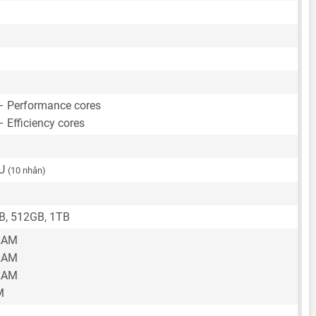
– Performance cores
 Efficiency cores
PU
(10 nhân)
B, 512GB, 1TB
RAM
RAM
RAM
M