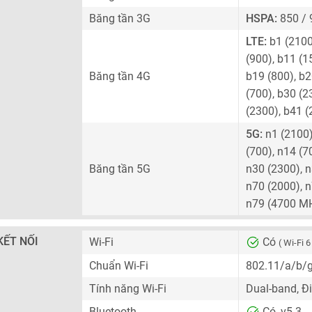
Băng tần 3G
HSPA:
850 / 
LTE:
b1 (2100)
(900), b11 (1
Băng tần 4G
b19 (800), b2
(700), b30 (2
(2300), b41 (
5G:
n1 (2100),
(700), n14 (7
Băng tần 5G
n30 (2300), n
n70 (2000), n
n79 (4700 M
KẾT NỐI
Wi-Fi
Có
( Wi-Fi 6
Chuẩn Wi-Fi
802.11/a/b/
Tính năng Wi-Fi
Dual-band, Đ
Bluetooth
Có, v5.3