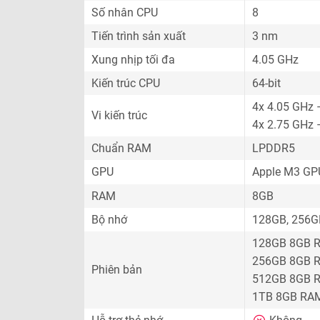
Số nhân CPU
8
Tiến trình sản xuất
3 nm
Xung nhịp tối đa
4.05 GHz
Kiến trúc CPU
64-bit
4x 4.05 GHz 
Vi kiến trúc
4x 2.75 GHz –
Chuẩn RAM
LPDDR5
GPU
Apple M3 G
RAM
8GB
Bộ nhớ
128GB, 256G
128GB 8GB 
256GB 8GB 
Phiên bản
512GB 8GB 
1TB 8GB RA