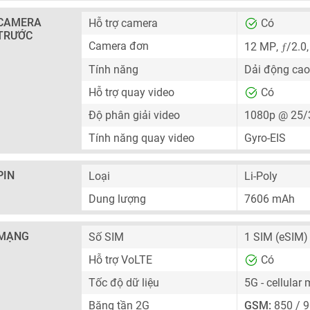
CAMERA
Hỗ trợ camera
Có
TRƯỚC
ƒ
Camera đơn
12 MP
,
/2.0,
Tính năng
Dải động cao
Hỗ trợ quay video
Có
Độ phân giải video
1080p @ 25/
Tính năng quay video
Gyro-EIS
PIN
Loại
Li-Poly
Dung lượng
7606 mAh
MẠNG
Số SIM
1 SIM
(eSIM)
Hỗ trợ VoLTE
Có
Tốc độ dữ liệu
5G - cellular
Băng tần 2G
GSM:
850 / 9