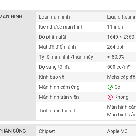
MÀN HÌNH
Loại màn hình
Liquid Retin
Kích thước màn hình
11 inch
Độ phân giải
1640 × 2360 
Mật độ điểm ảnh
264 ppi
Tỷ lệ màn hình/thân máy
≈ 80.9%
Độ sáng tối đa
500 cd/m²
Kính bảo vệ
Mohs cấp độ 
Màn hình cảm ứng
Có
Màn hình tràn viền
Không
Màn hình cả
Tính năng hiển thị
Màn hình cả
PHẦN CỨNG
Chipset
Apple M3