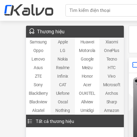
Tìm kiếm điện thoại
Thương hiệu
Samsung
Apple
Huawei
Xiaomi
Oppo
LG
Motorola
OnePlus
Lenovo
Nokia
Google
Tecno
Asus
Realme
Meizu
HTC
ZTE
Infinix
Honor
Vivo
Sony
CAT
Acer
Microsoft
BlackBerry
Ulefone
OUKITEL
Archos
Blackview
Oscal
Allview
Sharp
Alcatel
Nothing
Umidigi
Amazon
Tất cả thương hiệu