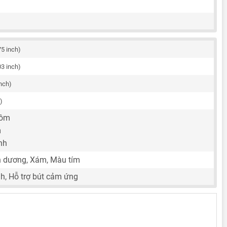
75 inch)
03 inch)
inch)
)
hôm
m
nh
 dương, Xám, Màu tím
nh, Hỗ trợ bút cảm ứng