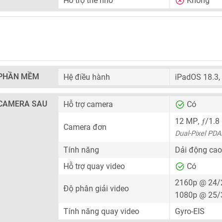
Hỗ trợ thẻ nhớ
Không
PHẦN MỀM
Hệ điều hành
iPadOS 18.3,
CAMERA SAU
Hỗ trợ camera
Có
ƒ
12 MP
,
/1.8
Camera đơn
Dual-Pixel PDA
Tính năng
Dải động cao
Hỗ trợ quay video
Có
2160p @ 24/
Độ phân giải video
1080p @ 25/
Tính năng quay video
Gyro-EIS